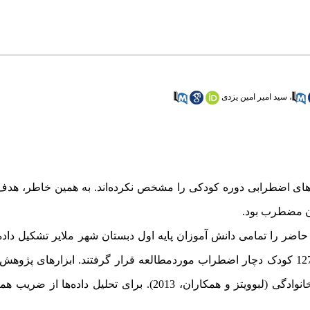
،
سید امیر امین یزدی
ل‌های اضطرابی دوره کودکی را مشخص نکرده‌اند. به همین خاطر، ه
ن مضطرب بود.
ر را تمامی دانش آموزان پایه اول دبستان شهر ملایر تشکیل داده 
خوشه‌ای تصادفی، 488 نفر انتخاب شده بودند و از بین آن‌ها تمامی 127 کودک دچار اضطراب موردمطالعه قرار گرفتند. ابز
پرسشنامه اضطراب اسپنس (اسپنس، 1998) و پرسشنامه انطباق خانوادگی (لبوویتز و همکاران، 2013). 