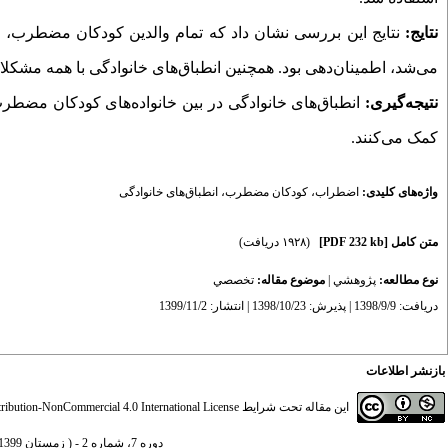
نتایج:
نتایج این بررسی نشان داد که تمام والدین کودکان مضطرب، م
می‌شد، اطمینان‌دهی بود. همچنین انطباق‌های خانوادگی با همه مشکلات
نتیجه‌گیری:
انطباق‌های خانوادگی در بین خانواده‌های کودکان مضطر
کمک می‌کنند.
واژه‌های کلیدی:
اضطراب
،
کودکان مضطرب
،
انطباق‌های خانوادگی
متن کامل
[PDF 232 kb]
(۱۹۲۸ دریافت)
نوع مطالعه:
پژوهشي
|
موضوع مقاله:
تخصصي
دریافت: 1398/9/9 | پذیرش: 1398/10/23 | انتشار: 1399/11/2
بازنشر اطلاعات
این مقاله تحت شرایط
ibution-NonCommercial 4.0 International License
دوره 7، شماره 2 - ( زمستان 1399 )