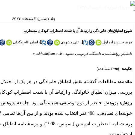
دوره ۷، شماره ۲ - ( زمستان ۱۳۹۹ )
جلد ۷ شماره ۲ صفحات ۷۴-۶۷
شیوع انطباق‌های خانوادگی و ارتباط آن با شدت اضطراب کودکان مضطرب
مریم حسن زاده اول
،
علی مشهدی
،
ایمان الله بیگدلی
دانشیار روانشناسی، دانشگاه فردوسی مشهد ،
mashhadi@um.ac.ir
چکیده:
(۴۲۹۵ مشاهده)
مقدمه:
مطالعات گذشته نقش انطباق خانوادگی در هر یک از اختلا
بررسی میزان انطباق خانوادگی و ارتباط آن با شدت اضطراب کودکا
روش:
پژوهش حاضر از نوع توصیفی-همبستگی بود. جامعه پژوهش حاض
استفاده شد.