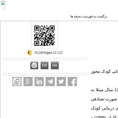
برگشت به فهرست نسخه ها
‎ 10.22034/jpen.12.3.23
انی کودک محور
کودکان پسر 9 تا 12 سال مبتلا به
تخاب و به­ صورت تصادفی
مایش بازی درمانی کودک
1999) و