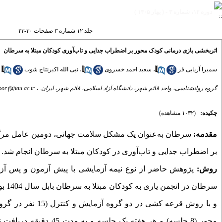
دوره ۱۲، شماره ۳ - ( بهار ۱۴۰۵ )
جلد ۱۲ شماره ۳ صفحات ۳۰-۲۳
اثربخشی بازی درمانی کودک محور بر اضطراب جدایی و تاب‌آوری کودکان مبتلا به سرطان
سمیرا آریایی فر
،
سعید احمد خسروی
،
نبی الله اکبرنتاج شوب
گروه روانشناسی، واحد قائم شهر، دانشگاه آزاد اسلامی، قائم شهر، ایران. ،
or.f@iau.ac.ir
چکیده:
(۱۰۳۲ مشاهده)
مقدمه:
سرطان به‌عنوان یک مشکل سلامت جهانی، دومین عامل مرگ
بر اضطراب جدایی و تاب‌آوری در کودکان مبتلا به سرطان
انجام شد.
روش‌:
پژوهش حاضر از نوع نیمه آزمایشی با پیش ­آزمون و پس ­آز
سرطان در انجمن یاری به کودکان مبتلا به سرطان بابل
و با روش قرعه­ ک
محور (8 جلسه) و هر هفته یک جلسه و به مدت 45 دقیقه دریافت نمودند. از