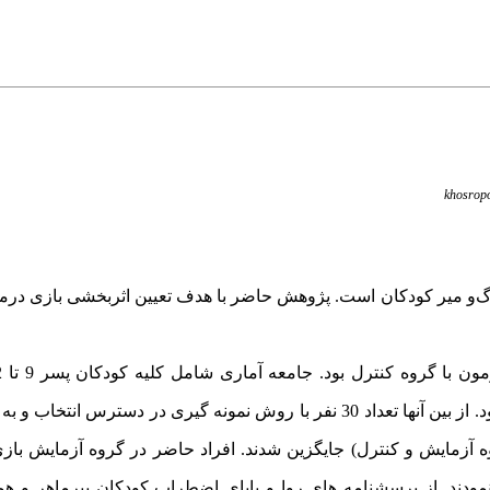
khosropo
‌و میر کودکان است
. پژوهش حاضر با هدف تعیین
اثربخشی بازی درم
مون با گروه کنترل بود. جامعه آماری شامل کلیه
سال 1404 بود. از بین آن­ها تعداد 30 نفر با روش نمونه ­گیری در دسترس ان
شی در دو گروه آزمایش و کنترل (15 نفر در گروه آزمایش و کنترل) جایگزین شدند. افراد حاضر در گروه آز
پرسشنامه های روا و پایای اضطراب کودکان بیرماهر و همکاران (