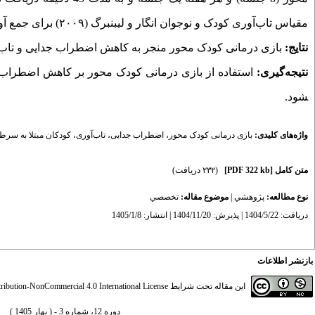
مقیاس تاب‌آوری کودک و نوجوان انگار و لیبنبرگ (۲۰۰۹) برای جمع آوری داده ها استفاده شد.
نتایج:
بازی درمانی کودک محور
منجر به کاهش اضطراب جدایی و تاب
نتیجه‌گیری:
استفاده از
بازی درمانی کودک محور
بر کاهش اضطراب ج
شود.
واژه‌های کلیدی:
بازی درمانی کودک محور
،
اضطراب جدایی
،
تاب‌آوری
،
کودکان مبتلا به سرط
متن کامل
[PDF 322 kb]
(۲۳۲ دریافت)
نوع مطالعه:
پژوهشي
|
موضوع مقاله:
تخصصي
دریافت: 1404/5/22 | پذیرش: 1404/11/20 | انتشار: 1405/1/8
بازنشر اطلاعات
این مقاله تحت شرایط
ibution-NonCommercial 4.0 International License
دوره 12، شماره 3 - ( بهار 1405 )