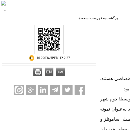
برگشت به فهرست نسخه ها
‎ 10.22034/JPEN.12.2.37
اختصاصی هستند.
ود.
توسطۀ دوم شهر
‌ای چند مرحله‌ای به‌عنوان نمونه
یلی ساموئلز و
ته و 2 گروه دوم، گفت‌وگوی روزمرۀ به‌طور همزمان