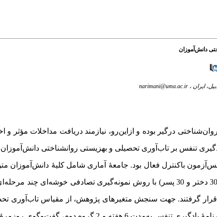
تی دانش‌آموزان
یل، ایران ،
narimani@uma.ac.ir
وان‌شناختی درگیر بوده و از‌این‌رو، نیازمند دریافت مداخلات مؤثر و 
ری تنفس بر تاب‌آوری تحصیلی و بهزیستی روانشناختی دانش‌آموزان ب
‌آزمون باکنترل فعال بود. جامعۀ آماری شامل کلیۀ دانش‌آموزان م
اردبیل در سال تحصیلی ۱۴۰4-1403 بودند که از آن‌ها، 60 دانش‌آموز (30 دختر و 30 پسر) با روش نمونه‌گیری تصادفی خوشه
 قرار گرفتند. جهت سنجش متغیرهای پژوهش، از مقیاس تاب‌آوری تحص
پرسش‌نامۀ بهزیستی روان‌شناختی ریف استفاده شد. دو گروه اول، برنامۀ یادگیری تنفس به‌مدت 6 هف