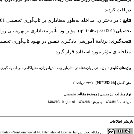
دریافت کردند.
نتایج
: در دختران، مداخله به‌طور معناداری بر تاب‌آوری تحصیلی
01)
تحصیلی (
η²=0.46، p<0.001
) مؤثر بود. تأثیر معناداری بر بهزیستی روان‌
نتیجه‌گیری:
برنامۀ آموزشی یادگیری تنفس در بهبود تاب‌آوری تحصیلی
مداخله‌ای مؤثر مورد استفاده قرار گیرد.
واژه‌های کلیدی:
بهزیستی روان‌شناختی
،
تاب‌آوری
،
دانش‌آموزان
،
ذهن‌آگاهی
،
برنامه یادگیری
متن کامل
[PDF 352 kb]
(۲۴۱ دریافت)
نوع مطالعه:
پژوهشي
|
موضوع مقاله:
تخصصي
دریافت: 1404/8/13 | پذیرش: 1404/9/8 | انتشار: 1404/10/10
بازنشر اطلاعات
این مقاله تحت شرایط
ibution-NonCommercial 4.0 International License