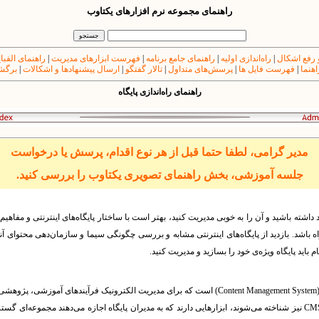
راهنمای مجموعه نرم افزارهای یکتاوب
 رفع اشکال
|
راه‌اندازی اولیه
|
راهنمای جامع برنامه
|
فهرست ابزارهای مدیریت
|
راهنمای الفبا
اهنما
|
فهرست فایل ها
|
پرسش‌های متداول
|
تالار گفتگو
|
ارسال پیشنهادها و اشکالات
|
برگشت
راهنمای راه‌اندازی پایگاه
مدیر گرامی، لطفا حتما قبل از هر نوع اقدام، پرسش یا درخواست
جلسه آموزشی، بخش راهنمای تصویری یکتاوب را بررسی کنید.
مد داشته باشید و آن را به خوبی مدیریت کنید، بهتر است با ساختار پایگاه‌های‌ اینترنتی و مفاهیم
ه باشد. بازدید از پایگاه‌های اینترنتی مشابه و بررسی چگونگی سیما و سازمان‌دهی محتوای آنها‌
 باید پایگاه وی‍ژه‌ی خود را بسازید و مدیریت کنید.
یکتاوب یک سامانه‌ی مدیریت محتوا (Content Management System) است که برای مدیریت الکترونیک فرآ
CM
نیز شناخته می‌شوند، ابزارهایی دارند که به مدیران پایگاه اجازه می‌دهند مجموعه‌ای گسترد