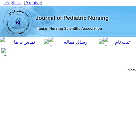
[ English ]
]
Archive
[
است.