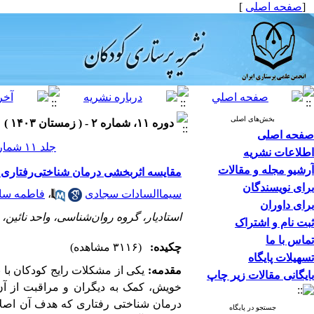
[
صفحه اصلی
]
بخش‌های اصلی
دوره ۱۱، شماره ۲ - ( زمستان ۱۴۰۳ )
صفحه اصلی
جلد ۱۱ شماره ۲ صفحات ۷۳-۶۱
اطلاعات نشریه
آرشیو مجله و مقالات
مقایسه اثربخشی درمان شناختی‌رفتاری 
برای نویسندگان
سیماالسادات سجادی
،
فاطمه ساد
برای داوران
استادیار، گروه روان‌شناسی، واحد نائین، د
ثبت نام و اشتراک
تماس با ما
چکیده:
(۳۱۱۶ مشاهده)
تسهیلات پایگاه
مقدمه:
یکی از مشکلات رایج کودکان با
بایگانی مقالات زیر چاپ
خویش، کمک به دیگران و مراقبت از آن
درمان شناختی رفتاری که هدف آن اصلا
جستجو در پایگاه