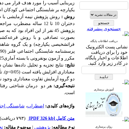
زیربنایی آسیب را مورد هدف قرار می د
یکپارچه بر شایستگی اجتماعی کودکان 
روش :
روش پژوهش نیمه آزمایشی با طرح
جستجوی پیشرفته
بصورت تصادفی و با روش قرعه‌کشی
دریافت اطلاعات پایگاه
فراتشخیصی یکپارچه) و یک گروه شاهد گما
نشانی پست الکترونیک
پرسشنامه شایستگی اجتماعی فلنر (1990) مورد ارزیابی قرار گرفتند.
خود را برای دریافت
اطلاعات و اخبار پایگاه،
مکرر و آزمون بونفرونی با بسته آماری
25
در کادر زیر وارد کنید.
نتایج:
نتایج تجزیه و تحلیل داده‌ها نشا
معناداری افزایش یافته است (0/05>
p
). ت
دو گروه آزمایش تفاوت معناداری وجود نداشت
نتیجه‌گیری:
هر دو درمان شناختی رفتار
آموزش پرستاری
است.
واژه‌های کلیدی:
اضطراب
،
شایستگی اجت
متن کامل
[PDF 326 kb]
(۷۹۳ دریافت)
نوع مطالعه:
پژوهشي
|
موضوع مقاله:
ت
روان پرستاری