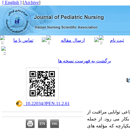
[ English ]
]
Archive
[
برگشت به فهرست نسخه ها
‎ 10.22034/JPEN.11.2.61
ی توانایی مراقبت از
کار می رود. از جمله
کپارچه که مؤلفه های