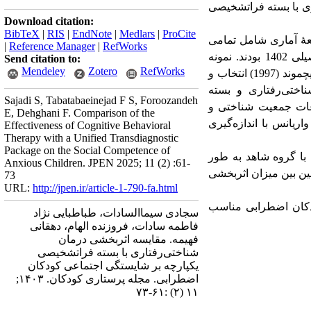
ی با بسته فراتشخیصی
Download citation:
BibTeX
|
RIS
|
EndNote
|
Medlars
|
ProCite
عۀ آماری شامل تمامی
|
Reference Manager
|
RefWorks
دختران 10 تا 12 ساله مضطرب مراجعه کننده به مراکز مشاوره آموزش و پرورش شهر یزد در سال تحصیلی 1402 بودند. نمونه
Send citation to:
Mendeley
Zotero
RefWorks
پژوهش 45 نفر از این افراد بود که به صورت هدفمند با کسب نمره در پرسشنامه اضطراب آشکار رینولدز و ریچموند (1997) انتخاب و
ختی‌رفتاری و بسته
Sajadi S, Tabatabaeinejad F S, Foroozandeh
عات جمعیت شناختی و
E, Dehghani F. Comparison of the
اریانس با اندازه‌گیری
Effectiveness of Cognitive Behavioral
Therapy with a Unified Transdiagnostic
Package on the Social Competence of
 با گروه شاهد به طور
Anxious Children. JPEN 2025; 11 (2) :61-
نین بین میزان اثربخشی
73
URL:
http://jpen.ir/article-1-790-fa.html
دکان اضطرابی مناسب
سجادی سیماالسادات، طباطبایی نژاد
فاطمه سادات، فروزنده الهام، دهقانی
فهیمه. مقایسه اثربخشی درمان
شناختی‌رفتاری با بسته فراتشخیصی
یکپارچه بر شایستگی اجتماعی کودکان
اضطرابی. مجله پرستاری کودکان. ۱۴۰۳;
۱۱ (۲) :۶۱-۷۳