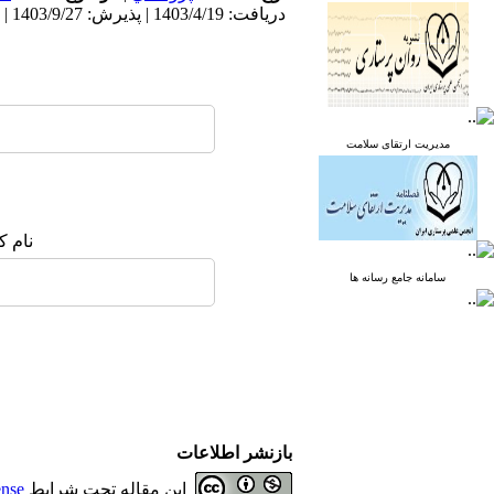
دریافت: 1403/4/19 | پذیرش: 1403/9/27 | انتشار: 1403/11/10
مدیریت ارتقای سلامت
نام ک
سامانه جامع رسانه ها
بازنشر اطلاعات
این مقاله تحت شرایط
ense