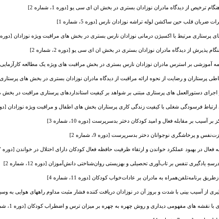
ام ترخیص از دیدگاه مادران نوزادان بستری در بخش ان ای سی یو [دوره 1، شماره 2]
یرات ضربان قلب حین ساکشن لوله تراشه نوزادان نارس [دوره 5، شماره 1]
پرستاری مرتبط با اکسیژن درمانی نوزادان نارس بستری در بخش های مراقبت ویژه نوزادان [دوره 2، شماره 1]
م پذیرش از دیدگاه مادران نوزادان بستری در بخش ان ای سی یو [دوره 2، شماره 2]
مه آموزشی بر استرس مادران نوزادان نارس بستری در بخش مراقبت های ویژه یک مطالعه کارآزمایی بالینی [دوره
 پرستاران و رضایت از نحوه ارائه مراقبت از دیدگاه مادران نوزادان بستری در بخش های پرستاری مراقبتهای 
رای دستورالعمل های پرستاری مبتنی بر شواهد بر کیفیت استانداردهای پرستاری مراقبت در بخش مراقبت ویژه
رتباط فرسودگی شغلی با کیفیت زندگی کاری پرستاران بخش های اطفال و مراقبت ویژه نوزادان [دوره 3، شماره
سیب بر مقابله فعال و امید کودکان دختر بدسرپرست [دوره 10، شماره 3]
س و پرخاشگری نوجوانان دختر بدسرپرست [دوره 9، شماره 2]
ال در بهبود عملکرد خواندن و ارتقاء ظرفیت حافظه فعال کودکان دارای اختلال در خواندن [دوره 7، شماره 1]
ِ یادگیری تنفس بر تاب‌آوری تحصیلی و بهزیستی روان‌شناختی دانش‌آموزان [دوره 12، شماره 2]
 برنامه‌تلفن‌همراه به مادران بر عادات‌خواب ‌کودکان [دوره 11، شماره 4]
از آسیب بینی با شدت و بروز آن در نوزادان دریافت کننده فشار مثبت مداوم راههای هوایی به وسیله پرونگ بی
با نقشه های مفهومی دیداری و روش چهره به چهره بر میزان ترس و اضطراب کودکان [دوره 1، شماره 4]