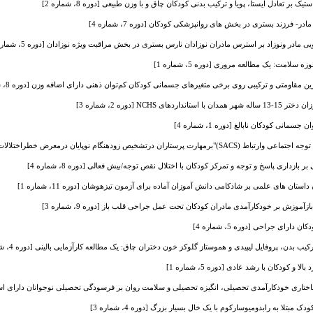
ر- فرزند بستری در بخش های روانپزشکی کودکان [دوره 7، شماره 4]
 مادر ونوزاد بر استرس مادران نوزادان نارس بستری در بخش مراقبت ویژه نوزادان [دوره 5، شماره 2]
سلامت: یک مطالعه مروری [دوره 5، شماره 1]
ن مقاومتی و ترکیبی روی برخی متغیرهای جسمانی کودکان کم‌توان ذهنی دارای اضافه وزن [دوره 8، شماره 1]
N [دوره 2، شماره 3]
مانی کودکان نابالغ [دوره 1، شماره 4]
خیص زودهنگام نوپایان درمعرض خطراختلالات طیف اتیسم [دوره 3، شماره 3]
زداری پاسخ و توجه و تمرکز کودکان با اختلال نقص توجه/بیش فعالی [دوره 8، شماره 4]
ان های علمی بر شادکامی دانش آموزان آماده برای آزمون تیزهوشان [دوره 11، شماره 1]
موزش بر خودکارآمدی مادران کودکان تحت عمل جراحی قلب باز [دوره 9، شماره 3]
ارای جراحی [دوره 5، شماره 4]
 بدن، پروفایل لیپیدی و هموستاز گلوکز خون دختران چاق: یک مطالعه کارآزمایی بالینی [دوره 4، شماره 4]
 کودکان با رشد عادی [دوره 5، شماره 1]
اختاری خودکارآمدی تحصیلی، انگیزه تحصیلی و سلامت روان بر فرسودگی تحصیلی نوجوانان دارای استرس ت
مبتلا به رابدومیوسارکوم با یک خال بسیار بزرگ [دوره 4، شماره 3]