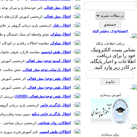
اختلال بیش فعالی
تاثیر خودمختاری و تمرکز توجه بیرو
اختلال بیش فعالی
اثربخشی آموزش کارکردهای اجرایی ب
اختلال رفتار
اثربخشی بازی درمانی گروهی بر علایم نافرمانی مقابله‌ای و اختلال رفت
جستجوی پیشرفته
اختلال سلوک.
نقش واسطه ای سبک دلبستگی و طرحواره ه
اختلال سلوک.
مقایسه اختلالات رفتاری در کودکان 12-7 سال دارای والدین سوءمصرف‌کننده مواد با کودکان دارای والدین عادی [دوره 3، شماره 4]
دریافت اطلاعات پایگاه
نشانی پست الکترونیک
اختلال طیف اوتیسم
مقایسه کارکرد تحولی خانواده، 
خود را برای دریافت
اطلاعات و اخبار پایگاه،
اختلال کمبود توجه/ بیش فعالی
اثربخشی آموزش کارکر
در کادر زیر وارد کنید.
اختلال نارسایی توجه بیش فعالی.
نقش سلامت عمومی
اختلال نقص توجه/ بیش فعالی
اثر بخشی آموزش چرتک
اختلال نقص توجه/ بیش فعالی
اثر بخشی آموزش چرتک
آموزش پرستاری
اختلال نقص توجه/بیش‌فعالی (ADHD)
بررسی اثرب
اختلال یادگیری خاص
اثربخشی بازی درمانی گروهی بر
اختلال یادگیری خاص دیکته
تدوین بسته رفتاردرمانی 
اختلالات روان شناختی
اثربخشی درمان شناختی – رفتا
اختلالات طیف اتیسم.
تاثیر آموزش فرزند پروری ذهن آگ
روان پرستاری