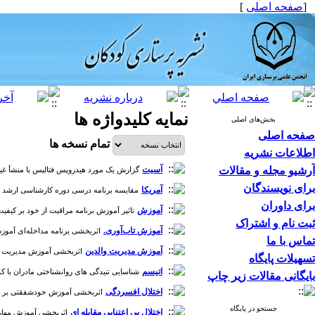
[
صفحه اصلی
]
نمایه کلیدواژه ها
بخش‌های اصلی
صفحه اصلی
تمام نسخه ها
اطلاعات نشریه
آرشیو مجله و مقالات
آسیت
گزارش یک مورد هیدروپس فتالیس با منشأ غیرایمنی [دو
برای نویسندگان
آمریکا
مقایسه برنامه درسی دوره کارشناسی ارشد رشته پر
برای داوران
آموزش
تاثیر آموزش برنامه مراقبت از خود بر کیفیت ز
ثبت نام و اشتراک
آموزش تاب‌آوری.
اثربخشی برنامه مداخله‌ای آموزش تاب
تماس با ما
آموزش مدیریت والدین
اثربخشی آموزش مدیریت والد
تسهیلات پایگاه
اتیسم
شناسایی تنیدگی های روانشناختی مادران با کودک ات
بایگانی مقالات زیر چاپ
اختلال افسردگی
اثربخشی آموزش خودشفقتی بر عزت نفس، تنظیم هیجان و اف
جستجو در پایگاه
اختلال بی اعتنایی مقابله ای
اثربخشی آموزش مهارتهای 