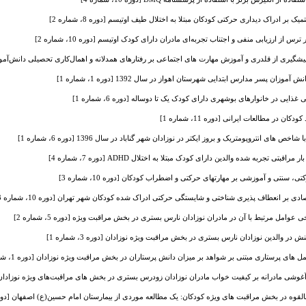
ک بر ادراک دیداری حرکتی کودکان مبتلا به اختلال طیف اوتیسم [دوره 8، شماره 2]
از ارزیابی منفی و اجتناب تجربه‌ای مادران دارای کودک اوتیسم [دوره 10، شماره 2]
ی از قلدری و آموزش مهارت های اجتماعی بر رفتارهای همدلانه و اهمال‌کاری تحصیلی دانش‌آموزان قلدر [دو
ن پسر مدارس ابتدایی شهرستان اهواز در سال 1392 [دوره 1، شماره 1]
ی در خانوارهای بوشهری دارای کودک یک تا دوساله [دوره 6، شماره 1]
در مطالعات ایرانی [دوره 11، شماره 1]
ی انتروپومتریک و بروز ایکتر در نوزادان شهر گناباد در سال 1396 [دوره 6، شماره 1]
تی تجربه شده والدین دارای کودک مبتلا به اختلال ADHD [دوره 7، شماره 4]
، سنتی و آموزشی بر مهارتهای حرکتی و اضطراب کودکان [دوره 10، شماره 3]
ی بر انعطاف پذیری شناختی و شایستگی حرکتی ادراک شده کودکان شهر تهران [دوره 10، شماره 3]
 عوامل مرتبط با آن در مادران نوزادان نارس بستری در بخش مراقبت ویژه [دوره 5، شماره 2]
در والدین نوزادان نارس بستری در بخش مراقبت ویژه نوزادان [دوره 3، شماره 1]
 های پرستاری مبتنی بر شواهد بر میزان دانش پرستاران در بخش مراقبت ویژه نوزادان [دوره 1، شماره 2]
وشی مادرانه بر کیفیت خواب مادران نوزادان زودرس بستری در بخش های مراقبت‌های ویژه نوزادان [دوره 12، ش
لقوه در بخش مراقبت های ویژه کودکان: یک مطالعه موردی از بیمارستان امام حسین(ع) اصفهان [دوره 1، شماره