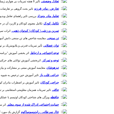
تعادل وضعیتی
تأثیر 8 هفته تمرینات بی هوازی ژیمناستیک بر تعادل ایستا، پویا و ترکیب بدنی کودکان چاق و با وزن طبیعی [دوره 8، شماره 2]
تعارض - مادر-فرزند
تاثیر بحث گروهی بر تعارضات ماد
تعامل مادر ونوزاد
بررسی تاثیر راهنمای تعامل ویدیویی
تکامل کودک
تکامل معنوی کودکان و کاربرد آن در حوزه 
تمرین ورزشی؛ کودکان؛ کم‌توان ذهنی.
اثرات تمری
تن سنجی
مقایسه شاخص های تن سنجی دانش آموزان دختر 15-13 ساله شهر همدان با استانداردهای CHS
توان عضلانی
تأثیر تمرینات قدرتی و پلایومتریک بر توان جس
توجه اجتماعی و ارتباط.
اثر بخشی آموزش "برنامه توجه اجتماعی وارتباط (SACS)"برمهارت پرستاران درتش
توجه و تمرکز.
اثربخشی آموزش توانایی های حرکتی بر با
تیزهوشان
مقایسه آموزش مبتنی بر مشارکت و بیان داست
جراحی قلب باز
تاثیر آموزش حین ترخیص به شیوه بازآ
جراحی کودکان
تاثیر آموزش بر اضطراب مادران کودکان د
چاقی
تاثیر تمرینات همزمان مقاومتی-استقامتی بر ترکیب
حافظه
ویژگی های شناختی کودکان اوتیسم با عملکرد بالا و
حمایت اجتماعی ادراک شده از سوی معلم.
اثر س
خال سرطانی . رابدومیوساکوم
گزارش یک مورد کودک 