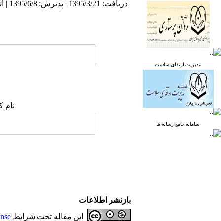
دریافت: 1395/3/21 | پذیرش: 1395/6/8 | انتشار: 1395/9/14
مدیریت ارتقای سلامت
نام ک
سامانه جامع رسانه ها
بازنشر اطلاعات
این مقاله تحت شرایط
ense