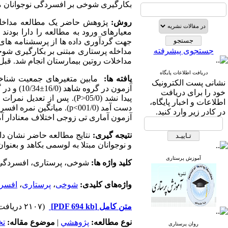
بکارگیری شوخی بر افسردگی نوجوانان مب
روش:
معیارهای ورود به مطالعه را دارا بود
جهت گردآوری داده ها از پرسشنامه های
جستجوی پیشرفته
مداخلات روتین بیمارستان انجام شد. قبل 
دریافت اطلاعات پایگاه
یافته ها:
مابین متغیرهای جمعیت شناختی د
نشانی پست الکترونیک
خود را برای دریافت
پیدا نشد (05/0<
P
). پس از تعدیل نمرات
اطلاعات و اخبار پایگاه،
دست آمد (001/0>
p
در کادر زیر وارد کنید.
آزمون آماری تی زوجی اختلاف معنادار آماری
نتیجه گیری:
نتایج مطالعه حاضر نشان داد
و نوجوانان مبتلا به لوسمی بکاهد و بعنو
آموزش پرستاری
کلید واژه ها:
شوخی، پرستاری، افسردگی،
واژه‌های کلیدی:
شوخی
،
پرستاری
،
افسر
متن کامل
[PDF 694 kb]
(۲۱۰۷ دریافت)
نوع مطالعه:
پژوهشي
|
موضوع مقاله:
ت
روان پرستاری