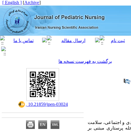
[ English ]
]
Archive
[
برگشت به فهرست نسخه ها
‎ 10.21859/jpen-03024
دی و اجتماعی، سلامت
له پرستاری مبتنی بر