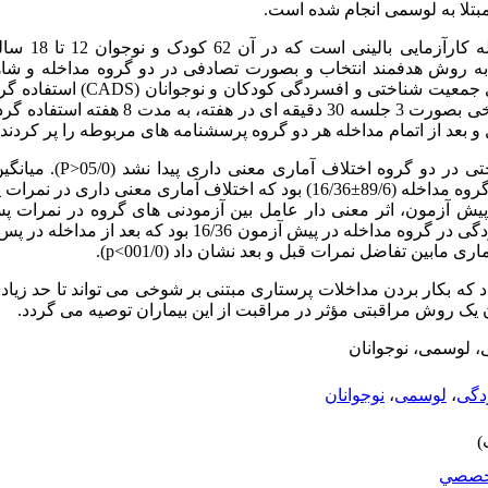
تلا به لوسمی انجام شده است.
پژوهش حاضر یک مطا
ند به روش هدفمند انتخاب و بصورت تصادفی در دو گروه مداخله و شا
 جمعیت شناختی و افسردگی کودکان و نوجوانان (
CADS
) استفاده گر
مداخله پرستاری مبتنی بر بکارگیری شوخی بصورت 3 جلسه 0
و بعد از اتمام مداخله هر دو گروه پرسشنامه های مربوطه را پر کردند.
ر دو گروه اختلاف آماری معنی داری پیدا نشد (05/0<
P
). میانگ
آزمون در گروه شاهد (16/0±10/34) و در گروه مداخله (89/6±16/36) بود که اختلاف آمار
 پیش آزمون، اثر معنی دار عامل بین آزمودنی های گروه در نمرات 
 مابین تفاضل نمرات قبل و بعد نشان داد (001/0>
p
).
 که بکار بردن مداخلات پرستاری مبتنی بر شوخی می تواند تا حد زیا
ان یک روش مراقبتی مؤثر در مراقبت از این بیماران توصیه می گردد.
 لوسمی، نوجوانان
دگی
،
لوسمی
،
نوجوانان
خصصي