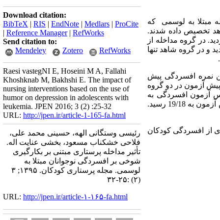
Download citation:
لعه مداخله کارآزمایی بالینی است که در آن 62 کودک و نوجوان 12 تا 18 ساله مبتلا به لوسمی که
BibTeX
|
RIS
|
EndNote
|
Medlars
|
ProCite
هد تخصیص داده شدند.
|
Reference Manager
|
RefWorks
دید. در گروه مداخله از
Send citation to:
3 دقیقه ای در هفته، به مدت 8 هفته استفاده گردید و در گروه شاهد تنها
Mendeley
Zotero
RefWorks
Raesi vastegNI E, Hoseini M A, Fallahi
ین نمره افسردگی پیش
Khoshknab M, Bakhshi E. The impact of
ی معنی داری در نمرات پیش آزمون در دو گروه
nursing interventions based on the use of
پس آزمون افسردگی به
humor on depression in adolescents with
). میانگین نمره افسردگی در گروه مداخله در پیش آزمون 16/36 بود که بعد از مداخله در پس آزمون به 19/18 رسید.
leukemia. JPEN 2016; 3 (2) :25-32
URL:
http://jpen.ir/article-1-165-fa.html
دی از افسردگی کودکان
رئیسی وستگانی الهه، حسینی محمد علی،
فلاحی خشکناب مسعود، بخشی عنایت اله.
تأثیر مداخله پرستاری مبتنی بر بکارگیری
شوخی بر افسردگی نوجوانان مبتلا به
لوسمی. مجله پرستاری کودکان. ۱۳۹۵; ۳
(۲) :۲۵-۳۲
URL:
http://jpen.ir/article-۱-۱۶۵-fa.html