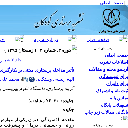
[
صفحه اصلی
]
بخش‌های اصلی
دوره ۳، شماره ۲ - ( زمستان ۱۳۹۵ )
صفحه اصلی
جلد ۳ شماره ۲ صفحات ۳۲-۲۵
اطلاعات نشریه
آرشیو مجله و مقالات
تأثیر مداخله پرستاری مبتنی بر بکارگیر
برای نویسندگان
الهه رئیسی وستگانی
،
محمد علی
برای داوران
گروه پرستاری، دانشگاه علوم بهزیستی و 
ثبت نام و اشتراک
تماس با ما
چکیده:
(۷۶۰۳ مشاهده)
تسهیلات پایگاه
چکیده
بایگانی مقالات زیر چاپ
مقدمه:
افسردگی بعنوان یکی از عوارض 
روانی و جسمانی، درمان و پیشرفت بیم
جستجو در پایگاه