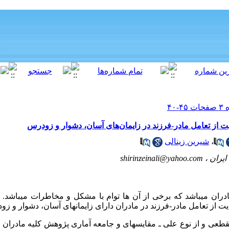
از تعامل مادر-فرزند در زایمان‌های آسان، دشوار و زودرس
،
شیرین زینالی
ایران ،
shirinzeinali@yahoo.com
دران می­باشد که برخی از آن ها توام با مشکل و مخاطرات می­باشد
ز تعامل مادر-فرزند در مادران دارای زایمان­های آسان، دشوار و زو
ی و از نوع علی ـ مقایسه­ای و جامعه آماری پژوهش کلیه مادران م