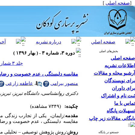
[
صفحه اصلی
]
بخش‌های اصلی
دوره ۳، شماره ۳ - ( بهار ۱۳۹۶ )
صفحه اصلی
جلد ۳ شماره ۳ صفحات ۴۵-۴۰
اطلاعات نشریه
آرشیو مجله و مقالات
مقایسه دلبستگی ، عدم خصومت و رضایت 
برای نویسندگان
منصور بیرامی
،
عاطفه زارعی
برای داوران
دکتری روانشناسی، دانشگاه تبریز، تبریز، 
ثبت نام و اشتراک
تماس با ما
چکیده:
(۷۳۴۹ مشاهده)
تسهیلات پایگاه
مقدمه
:زایمان، یکی از تجارب زندگی ما
بایگانی مقالات زیر چاپ
مقایسه دلبستگی ، عدم خصومت و رضایت ا
روش
:روش پژوهش توصیفی – تحلیلی مقطع
جستجو در پایگاه