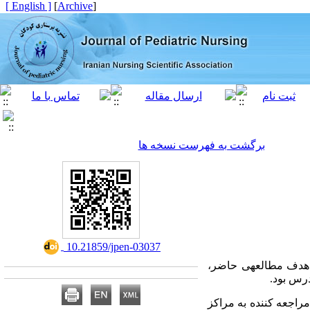
[ English ]
]
Archive
[
برگشت به فهرست نسخه ها
‎ 10.21859/jpen-03037
. هدف مطالعه­ی حاضر،
درس بود.
راجعه کننده به مراکز