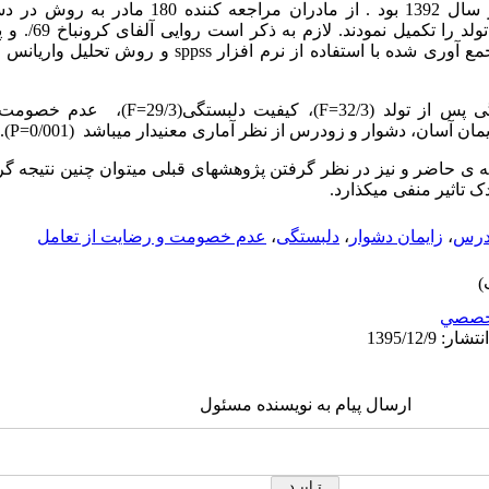
بهداشتی و درمانی دولتی شهر تبریز در سال 1392 بود . از 
ع آوری شده با استفاده از نرم افزار
sppss
و روش تحلیل واریانس چن
پس از تولد (32/3
F=
)، کیفیت دلبستگی(29/3
F=
)، عدم خصومت(36/2
ان آسان، دشوار و زودرس از نظر آماری معنی­دار می­باشد (0/001
P=
).
عه ی حاضر و نیز در نظر گرفتن پژوهش­های قبلی می­توان چنین نتیجه گ
 تاثیر منفی می­کذارد.
ودرس
،
زایمان دشوار
،
دلبستگی
،
عدم خصومت و رضایت از تعامل
خصصي
ارسال پیام به نویسنده مسئول