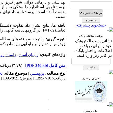
بدست آمده است. پرسشنامه داده­های جم
شدند.
جستجوی پیشرفته
یافته­ ها
: نتایج نشان داد تفاوت دلبستگی 
تعامل(17/2
F=
) در گروههای سه گانه­ی زایم
دریافت اطلاعات پایگاه
نتیجه گیری
: با توجه به یافته های مطال
نشانی پست الکترونیک
زودرس و دشوار بر رابطه­ی بین مادر-کودک
خود را برای دریافت
اطلاعات و اخبار پایگاه،
واژه‌های کلیدی:
زایمان آسان
،
زایمان ز
در کادر زیر وارد کنید.
متن کامل
[PDF 340 kb]
(۲۲۷۹ دریافت)
نوع مطالعه:
پژوهشي
|
موضوع مقاله:
ت
دریافت: 1395/7/10 | پذیرش: 1395/8/21 | انتشار: 1395/12/9
آموزش پرستاری
روان پرستاری