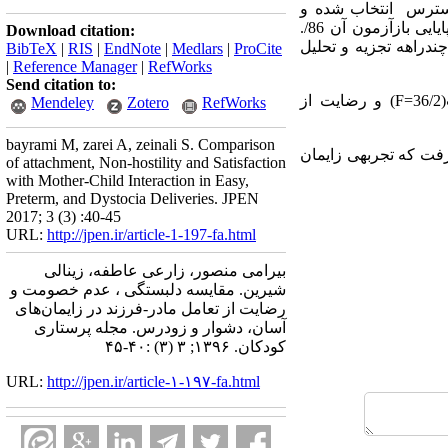
مادران مراجعه کننده 180 مادر به روش در دسترس انتخاب شده و
پرسشنامه­­ی استاندارد دلبستگی پس از تولد را تکمیل نمودند. لازم به ذکر است روایی آلفای کرونباخ 69/. و پایایی بازآزمون آن 86/.
Download citation:
دراهه تجزیه و تحلیل
BibTeX
|
RIS
|
EndNote
|
Medlars
|
ProCite
|
Reference Manager
|
RefWorks
Send citation to:
F=
) و رضایت از
Mendeley
Zotero
RefWorks
bayrami M, zarei A, zeinali S. Comparison
رفت که تجربه­ی زایمان
of attachment, Non-hostility and Satisfaction
with Mother-Child Interaction in Easy,
Preterm, and Dystocia Deliveries. JPEN
2017; 3 (3) :40-45
URL:
http://jpen.ir/article-1-197-fa.html
بیرامی منصور، زارعی عاطفه، زینالی
شیرین. مقایسه دلبستگی ، عدم خصومت و
رضایت از تعامل مادر-فرزند در زایمان‌های
آسان، دشوار و زودرس. مجله پرستاری
کودکان. ۱۳۹۶; ۳ (۳) :۴۰-۴۵
URL:
http://jpen.ir/article-۱-۱۹۷-fa.html