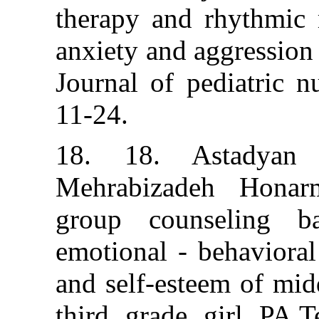
therapy and rh
anxiety and aggr
Journal of pedi
11-24.
18. 18. Ast
Mehrabizadeh
group counse
emotional - beha
and self-esteem
third grade gi