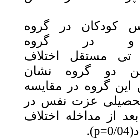
ان در گروه
35/7 و در گروه
مون تی مستقل اختلاف
 گروه نشان
).  در مقایسه
 عزت نفس در
مداخله اختلاف
).
p