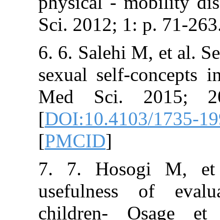
physical - mobil
Sci. 2012; 1: p.
6. 6. Salehi M, 
sexual self-con
Med Sci. 201
[
DOI:10.4103/1
[
PMCID
]
7. 7. Hosogi 
usefulness of
children- Osa