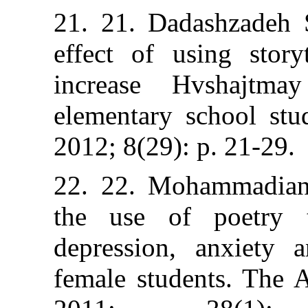
21. 21. Dadash
effect of using
increase Hvs
elementary scho
2012; 8(29): p. 
22. 22. Mohamm
the use of p
depression, an
female students