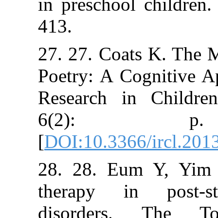
in preschool ch
413.
27. 27. Coats K
Poetry: A Cogni
Research in Ch
6(2): 
[
DOI:10.3366/ir
28. 28. Eum Y,
therapy in p
disorders. 