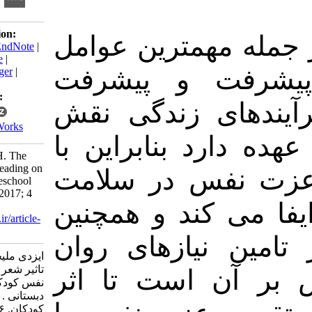
Download citation:
همترین عوامل
BibTeX
|
RIS
|
EndNote
|
Medlars
|
ProCite
|
فت و پیشرفت
Reference Manager
|
RefWorks
Send citation to:
ی زندگی نقش
Mendeley
Zotero
RefWorks
رد بنابراین با
izadi M, hojjati H. The
effect of poetry reading on
نفس در سلامت
self esteem of preschool
children . JPEN 2017; 4
 کند و همچنین
(1) :51-58
URL:
http://jpen.ir/article-
1-221-fa.html
نیازهای روان
ایزدی ملیحه، حجتی حمید.
تاثیر شعر خوانی برعزت
ن است تا اثر
نفس کودکان پیش
دبستانی . مجله پرستاری
کودکان. ۱۳۹۶; ۴ (۱)