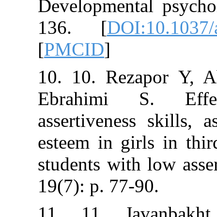
Developmental 
136. [
DOI:10
[
PMCID
]
10. 10. Rezapo
Ebrahimi S.
assertiveness sk
esteem in girls 
students with l
19(7): p. 77-90.
11. 11. Jav