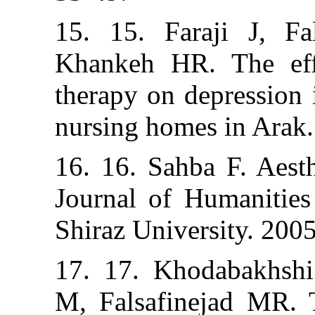
15. 15. Faraj
Khankeh HR. T
therapy on depre
nursing homes in
16. 16. Sahba F.
Journal of Huma
Shiraz Universit
17. 17. Khodab
M, Falsafineja