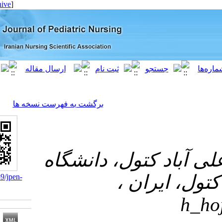
[ English ]
]
Archive
[
برگشت به فهرست نسخه ها
 کتول، دانشگاه
 ایران
‎ 10.21859/jpen-
04018