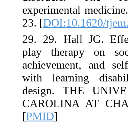
experimental me
23. [
DOI:10.162
29. 29. Hall JG
play therapy o
achievement, a
with learning 
design. THE
CAROLINA AT
[
PMID
]