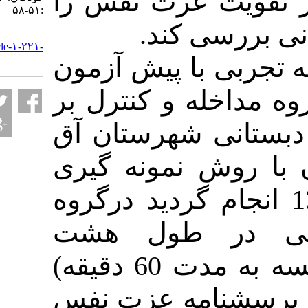
ت عزت نفس را
:۵۱-۵۸
رسی کند
URL:
http://jpen.ir/article-۱-۲۲۱-
: با پیش آزمون
fa.html
خله و کنترل بر
ی شهرستان آق
وش نمونه گیری
سال 1395 انجام گردید درگروه
ر طول هشت
جلسه(هفته ای دو جلسه به مدت 60 دقیقه)
شنامه عزت نفس