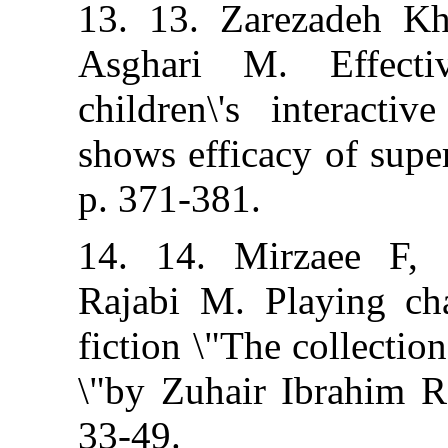
13. 13. Zareza
Asghari M. E
children\'s int
shows efficacy 
p. 371-381.
14. 14. Mirz
Rajabi M. Playi
fiction \"The col
\"by Zuhair Ibr
33-49.