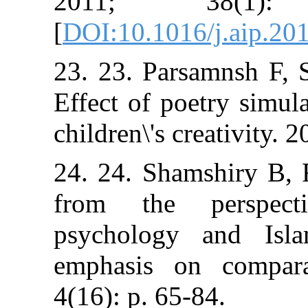
2011; 3
[
DOI:10.1016/j.
23. 23. Parsam
Effect of poetr
children\'s creat
24. 24. Shamshi
from the per
psychology an
emphasis on c
4(16): p. 65-84.