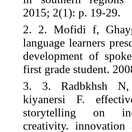
2015; 2(1): p. 1
2. 2. Mofidi f
language learner
development of
first grade stud
3. 3. Radbk
kiyanersi F. 
storytelling 
creativity. inn