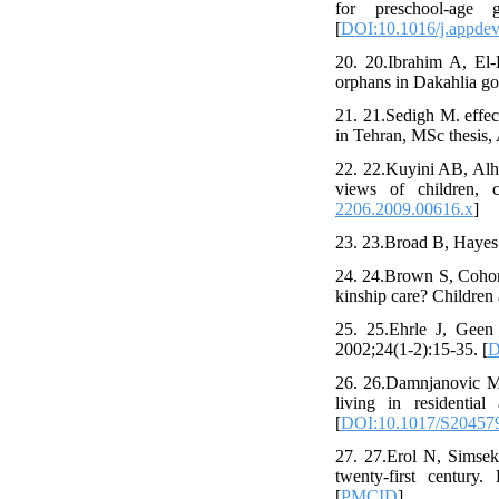
for preschool-age 
[
DOI:10.1016/j.appdev
20. 20.Ibrahim A, El
orphans in Dakahlia go
21. 21.Sedigh M. effec
in Tehran, MSc thesis, 
22. 22.Kuyini AB, Alha
views of children, 
2206.2009.00616.x
]
23. 23.Broad B, Hayes 
24. 24.Brown S, Cohon 
kinship care? Children
25. 25.Ehrle J, Geen
2002;24(1-2):15-35. [
D
26. 26.Damnjanovic M, 
living in residential
[
DOI:10.1017/S20457
27. 27.Erol N, Simsek 
twenty-first century.
[
PMCID
]