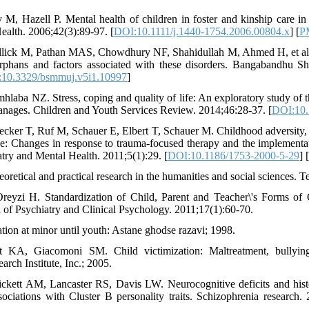
M, Hazell P. Mental health of children in foster and kinship care i
ealth. 2006;42(3):89-97. [
DOI:10.1111/j.1440-1754.2006.00804.x
] [
P
ick M, Pathan MAS, Chowdhury NF, Shahidullah M, Ahmed H, et al. 
rphans and factors associated with these disorders. Bangabandhu Sh
10.3329/bsmmuj.v5i1.10997
]
hlaba NZ. Stress, coping and quality of life: An exploratory study of 
anages. Children and Youth Services Review. 2014;46:28-37. [
DOI:10.
ker T, Ruf M, Schauer E, Elbert T, Schauer M. Childhood adversity, m
e: Changes in response to trauma-focused therapy and the implementat
try and Mental Health. 2011;5(1):29. [
DOI:10.1186/1753-2000-5-29
] [
retical and practical research in the humanities and social sciences. T
Oreyzi H. Standardization of Child, Parent and Teacher\'s Forms of 
l of Psychiatry and Clinical Psychology. 2011;17(1):60-70.
tion at minor until youth: Astane ghodse razavi; 1998.
tt KA, Giacomoni SM. Child victimization: Maltreatment, bullyin
arch Institute, Inc.; 2005.
ckett AM, Lancaster RS, Davis LW. Neurocognitive deficits and hist
sociations with Cluster B personality traits. Schizophrenia research.