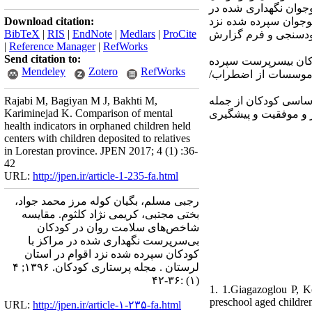
بی­سرپرست 6 تا 18 ساله نگهداری شده در مراکز و کودکان سپرده شده نزد اقوام تشکیل می­
Download citation:
مراکز بین سنین 6 تا 18 سال استان لرستان به روش نمونه­گیری در دستر
BibTeX
|
RIS
|
EndNote
|
Medlars
|
ProCite
اقوام بر اساس سن، ج
|
Reference Manager
|
RefWorks
Send citation to:
نتایج نشان داد که ب
Mendeley
Zotero
RefWorks
به عبارت دیگر کودک
Rajabi M, Bagiyan M J, Bakhti M,
از جمله
کودکان
اساس
Kariminejad K. Comparison of mental
و پیشگیری
موفقیت
و
health indicators in orphaned children held
centers with children deposited to relatives
in Lorestan province. JPEN 2017; 4 (1) :36-
42
URL:
http://jpen.ir/article-1-235-fa.html
رجبی مسلم، بگیان کوله مرز محمد جواد،
بختی مجتبی، کریمی نژاد کلثوم. مقایسه
شاخص‌های سلامت روان در کودکان
بی‌سرپرست نگهداری شده در مراکز با
کودکان سپرده شده نزد اقوام در استان
لرستان . مجله پرستاری کودکان. ۱۳۹۶; ۴
(۱) :۳۶-۴۲
1. 1.Giagazoglou P, K
preschool aged children
URL:
http://jpen.ir/article-۱-۲۳۵-fa.html