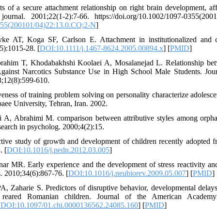
s of a secure attachment relationship on right brain development, affe
 journal. 2001;22(1‐2):7-66. https://doi.org/10.1002/1097-0355(2
55(200101/04)22:13.0.CO;2-N
]
e AT, Koga SF, Carlson E. Attachment in institutionalized and 
5):1015-28. [
DOI:10.1111/j.1467-8624.2005.00894.x
] [
PMID
]
brahim T, Khodabakhshi Koolaei A, Mosalanejad L. Relationship be
Against Narcotics Substance Use in High School Male Students. Jour
3;12(8):599-610.
veness of training problem solving on personality characterize adolesc
aee University, Tehran, Iran. 2002.
 A, Abrahimi M. comparison between attributive styles among orpha
search in psycholog. 2000;4(2):15.
tive study of growth and development of children recently adopted f
. [
DOI:10.1016/j.pedn.2012.03.005
]
 MR. Early experience and the development of stress reactivity and
. 2010;34(6):867-76. [
DOI:10.1016/j.neubiorev.2009.05.007
] [
PMID
] 
PA, Zaharie S. Predictors of disruptive behavior, developmental delay
ly reared Romanian children. Journal of the American Academ
[
DOI:10.1097/01.chi.0000136562.24085.160
] [
PMID
]