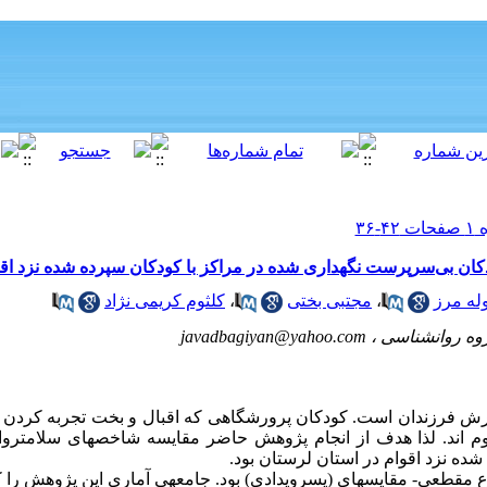
امت روان در کودکان بی‌سرپرست نگهداری شده در مراکز با کودکان 
کلثوم کریمی نژاد
،
مجتبی بختی
،
محمد ج
javadbagiyan@yahoo.com
دانشجوی دکتری 
کردن
تجربه
بخت
و
اقبال
که
پرورشگاهی
کودکان
است.
فرزندان
پر
ژوهش حاضر مقایسه شاخص­های سلامت­روان کودکان بی­سرپرست
.
اند
م
نگهداری شده در مراکز با کودکان سپ
 نوع مقطعی- مقایسه­ای (پس­رویدادی) بود. جامعه­ی آماری این پژوهش 