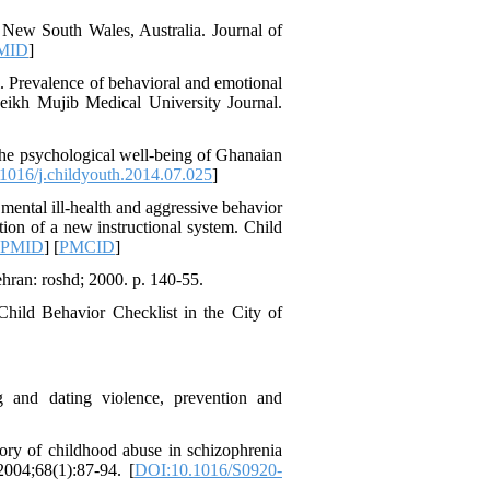
n New South Wales, Australia. Journal of
MID
]
Prevalence of behavioral and emotional
eikh Mujib Medical University Journal.
the psychological well-being of Ghanaian
1016/j.childyouth.2014.07.025
]
ental ill-health and aggressive behavior
ion of a new instructional system. Child
PMID
] [
PMCID
]
ehran: roshd; 2000. p. 140-55.
Child Behavior Checklist in the City of
g and dating violence, prevention and
ory of childhood abuse in schizophrenia
 2004;68(1):87-94. [
DOI:10.1016/S0920-