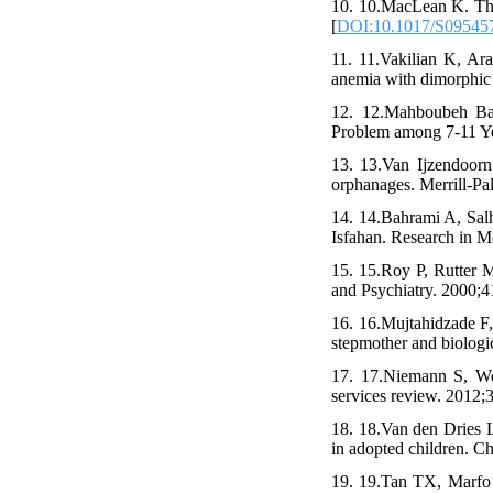
10. 10.MacLean K. The
[
DOI:10.1017/S09545
11. 11.Vakilian K, Ar
anemia with dimorphic 
12. 12.Mahboubeh Bay
Problem among 7-11 Yea
13. 13.Van Ijzendoorn
orphanages. Merrill-Pa
14. 14.Bahrami A, Salh
Isfahan. Research in M
15. 15.Roy P, Rutter M
and Psychiatry. 2000;
16. 16.Mujtahidzade F,
stepmother and biologi
17. 17.Niemann S, Wei
services review. 2012;3
18. 18.Van den Dries 
in adopted children. Ch
19. 19.Tan TX, Marfo 