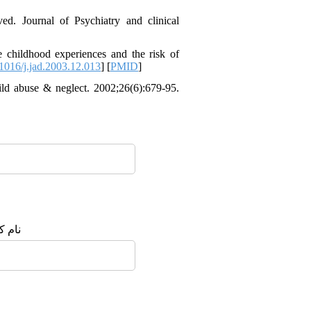
d. Journal of Psychiatry and clinical
childhood experiences and the risk of
1016/j.jad.2003.12.013
] [
PMID
]
d abuse & neglect. 2002;26(6):679-95.
 شما: