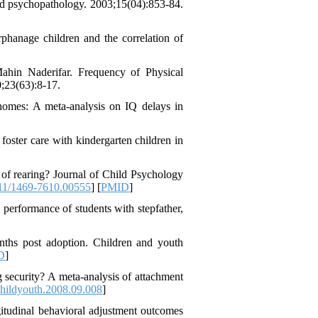
nd psychopathology. 2003;15(04):853-84.
phanage children and the correlation of
hin Naderifar. Frequency of Physical
;23(63):8-17.
homes: A meta-analysis on IQ delays in
oster care with kindergarten children in
n of rearing? Journal of Child Psychology
11/1469-7610.00555
] [
PMID
]
performance of students with stepfather,
onths post adoption. Children and youth
D
]
security? A meta-analysis of attachment
hildyouth.2008.09.008
]
itudinal behavioral adjustment outcomes