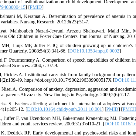
 impact of institutionalization on child development. Development a
79403000415
] [
PMID
]
abslmani M, Keramat A. Determination of prevalence of anemia in or
variables. Nursing Research. 2012;6(23):51-7.
at, Mahboubeh Nazari-Jeyrani, Arezou Shahsavari, Majid Miri, Ma
rs Old Children in Foster Care Centers. Iran Journal of Nursing. 2010
 MH, Luijk MP, Juffer F. IQ of children growing up in children\'s 
lmer Quarterly. 2008;54(3):341-66. [
DOI:10.1353/mpq.0.0002
]
i F, Pourmomeny A. Comparison of speech capabilities of children in f
edical Sciences. 2004;7:107-9.
, Pickles A. Institutional care: risk from family background or patter
41(2):139-49. https://doi.org/10.1017/S002196309900517X [
DOI:10.11
 Nisei A. Comparison of anxiety, depression, aggression and academic 
cal parents Ahvaz city. New findings in Psychology. 2009;2(6):7-17.
ss S. Factors affecting attachment in international adoptees at 6m
4(1):205-12. [
DOI:10.1016/j.childyouth.2011.10.001
] [
PMID
] [
PMCI
L, Juffer F, van IJzendoorn MH, Bakermans-Kranenburg MJ. Fostering 
ildren and youth services review. 2009;31(3):410-21. [
DOI:10.1016/j.c
K, Dedrick RF. Early developmental and psychosocial risks and long