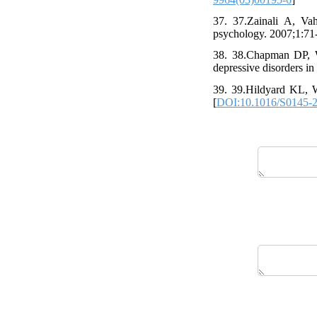
37. 37.Zainali A, Va
psychology. 2007;1:71
38. 38.Chapman DP, W
depressive disorders in
39. 39.Hildyard KL, W
[
DOI:10.1016/S0145-2