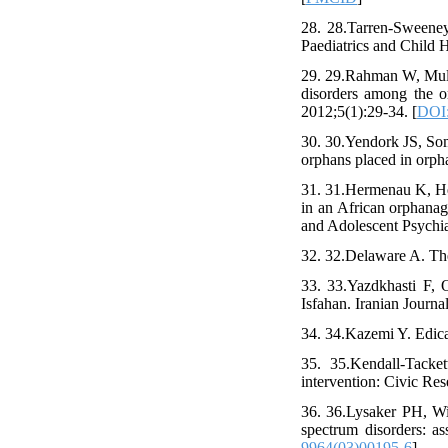
28. 28.Tarren‐Sweeney 
Paediatrics and Child H
29. 29.Rahman W, Mull
disorders among the o
2012;5(1):29-34. [
DOI:
30. 30.Yendork JS, Som
orphans placed in orph
31. 31.Hermenau K, Hec
in an African orphanag
and Adolescent Psychia
32. 32.Delaware A. Theo
33. 33.Yazdkhasti F, 
Isfahan. Iranian Journa
34. 34.Kazemi Y. Edica
35. 35.Kendall-Tacke
intervention: Civic Rese
36. 36.Lysaker PH, Wi
spectrum disorders: as
9964(03)00195-6
]