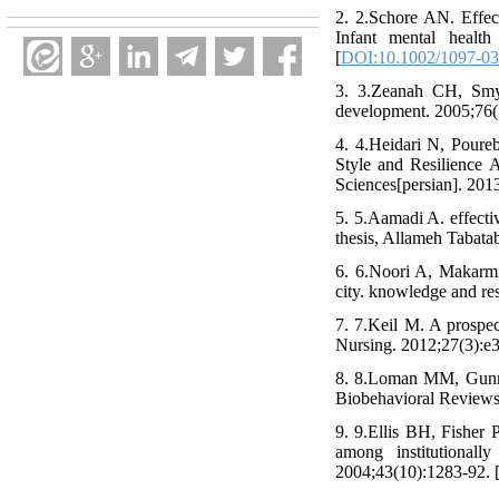
2. 2.Schore AN. Effect
Infant mental health
[
DOI:10.1002/1097-03
3. 3.Zeanah CH, Smyk
development. 2005;76(
4. 4.Heidari N, Poure
Style and Resilience 
Sciences[persian]. 201
5. 5.Aamadi A. effecti
thesis, Allameh Tabatab
6. 6.Noori A, Makarmi
city. knowledge and re
7. 7.Keil M. A prospec
Nursing. 2012;27(3):e3
8. 8.Loman MM, Gunnar
Biobehavioral Reviews
9. 9.Ellis BH, Fisher 
among institutional
2004;43(10):1283-92. 