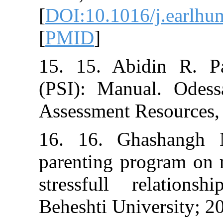
[
DOI:10.1016/j
[
PMID
]
15. 15. Abidin
(PSI): Manual.
Assessment Reso
16. 16. Ghash
parenting progr
stressfull rel
Beheshti Univer