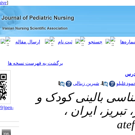
[ English ]
]
Archive
[
برگشت به فهرست نسخه ها
شیرین زینالی
لینی کودک و
، ایران
‎ 10.21859/jpen-
04028