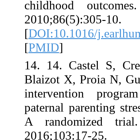
childhood ou
2010;86(5):305
[
DOI:10.1016/j
[
PMID
]
14. 14. Castel
Blaizot X, Proia
intervention
paternal parenti
A randomized
2016;103:17-25