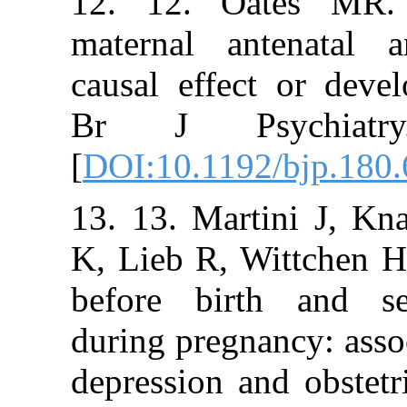
12. 12. Oate
maternal anten
causal effect 
Br J Psychi
[
DOI:10.1192/b
13. 13. Martin
K, Lieb R, Witt
before birth a
during pregnanc
depression and 