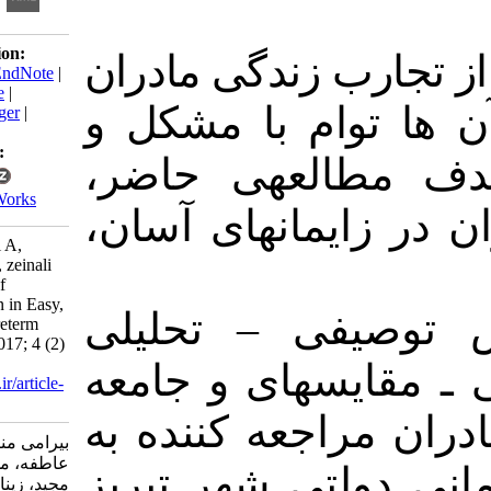
Download citation:
: زندگی مادران
BibTeX
|
RIS
|
EndNote
|
Medlars
|
ProCite
|
توام با مشکل و
Reference Manager
|
RefWorks
Send citation to:
العه­ی حاضر
Mendeley
Zotero
RefWorks
ایمان­های آسان
bayrami M, zarei A,
mahmud alilu M, zeinali
S. Comparsion of
Maternal Tension in Easy,
تحلیلی
–
یفی
Difficult , and Preterm
labbors. JPEN 2017; 4 (2)
:51-56
سه­ای
و
جامعه
URL:
http://jpen.ir/article-
1-247-fa.html
راجعه کننده به
بیرامی منصور، زارعی
عاطفه، محمودعلیلو
لتی شهر تبریز
مجید، زینالی شیرین.