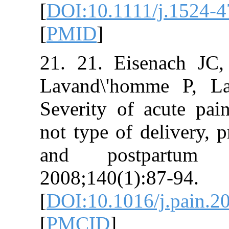
[
DOI:10.1111/j
[
PMID
]
21. 21. Eisen
Lavand\'homm
Severity of acu
not type of deli
and postpar
2008;140(1):87
[
DOI:10.1016/j.
[
PMCID
]