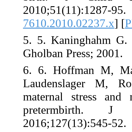
2010;51(11):12
7610.2010.0223
5. 5. Kaninghah
Gholban Press; 
6. 6. Hoffman
Laudenslager
maternal stres
pretermbirt
2016;127(13):5