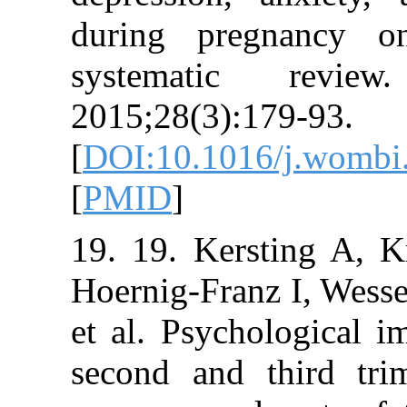
during pregn
systematic 
2015;28(3):179
[
DOI:10.1016/j
[
PMID
]
19. 19. Kerstin
Hoernig-Franz I
et al. Psycholo
second and thi