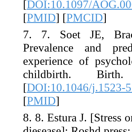
[
DOI:10.1097/
[
PMID
] [
PMCI
7. 7. Soet J
Prevalence an
experience of 
childbirth. 
[
DOI:10.1046/j
[
PMID
]
8. 8. Estura J. 
diesease]: Rosh