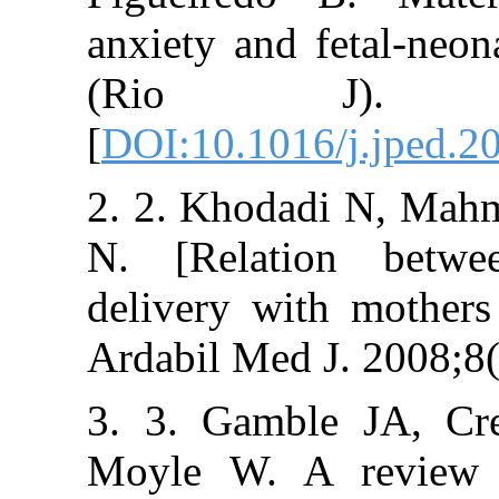
anxiety and fet
(Rio J). 
[
DOI:10.1016/j.
2. 2. Khodadi 
N. [Relation 
delivery with m
Ardabil Med J. 
3. 3. Gamble 
Moyle W. A re