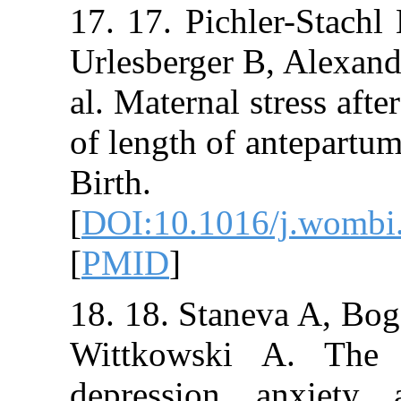
17. 17. Pichler
Urlesberger B, A
al. Maternal str
of length of an
Birth. 20
[
DOI:10.1016/j
[
PMID
]
18. 18. Staneva
Wittkowski A.
depression, an