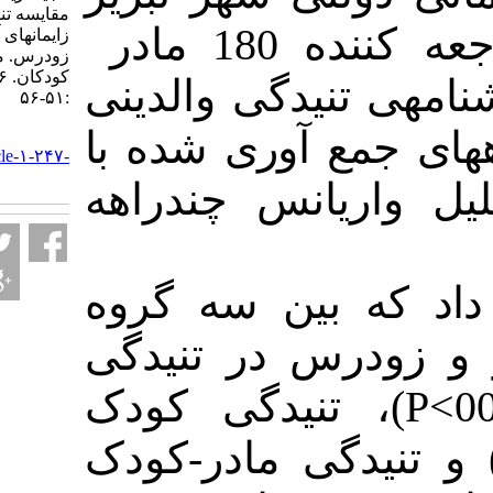
مقایسه تنیدگی مادران در
مادر
180
ننده
زایمانهای آسان، دشوار و
زودرس. مجله پرستاری
کودکان. ۱۳۹۶; ۴ (۲)
تنیدگی والدینی
:۵۱-۵۶
مع آوری شده با
URL:
http://jpen.ir/article-۱-۲۴۷-
fa.html
یانس چندراهه
بین سه گروه
رس در تنیدگی
، نیدگی کودک
گی مادر-کودک