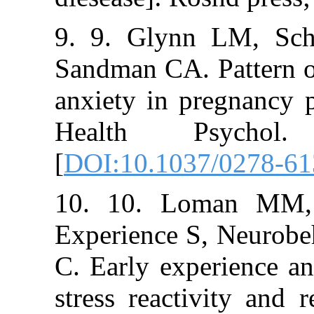
9. 9. Glynn L
Sandman CA. Pat
anxiety in preg
Health Psyc
[
DOI:10.1037/0
10. 10. Loma
Experience S, 
C. Early experi
stress reactivit