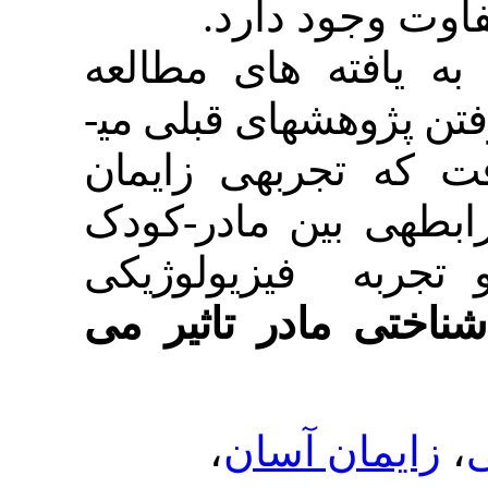
جود دارد
فته های مطالعه
ش­های قبلی می­
جربه­ی زایمان
بین مادر-کودک
به فیزیولوژیکی
 مادر تاثیر می
،
ان آسان