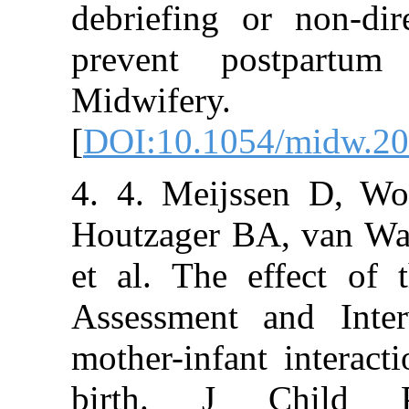
debriefing or n
prevent postp
Midwifery
[
DOI:10.1054/m
4. 4. Meijssen
Houtzager BA, 
et al. The effe
Assessment an
mother-infant i
birth. J Chi