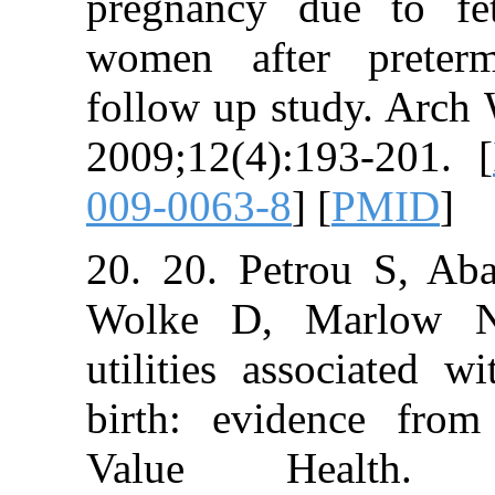
pregnancy due 
women after p
follow up stud
2009;12(4):193
009-0063-8
] [
P
20. 20. Petrou
Wolke D, Mar
utilities assoc
birth: evidenc
Value Healt