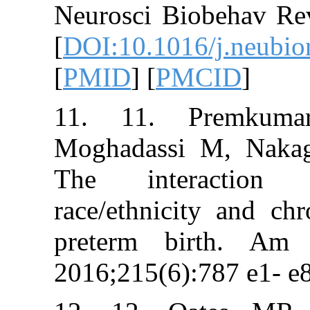
Neurosci Biobe
[
DOI:10.1016/j.
[
PMID
] [
PMCI
11. 11. Pr
Moghadassi M
The interac
race/ethnicity 
preterm birt
2016;215(6):787