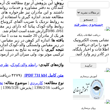
روش
این پژوهش از نوع مطالعه تک آزم
کنندگان به دفتر مشاوره و خدمات روان
داشتند و این مادران نیز طرحواره های ن
مطالعه شدند. اندازه گیری با استفاده از
به روابط نزدیک با
ضریب آلفای کرونباخ برای پرسشنامه 0/79برای زیر مقیا
جستجوی پیشرفته
روابط والد-کودک پیانتا که دارای زیر 
انجام شد.
گزارش شده است
0
/
86
،
0
/61
ساع.
1
جلسه به مدت
20
هر یک از مادران
دریافت اطلاعات پایگاه
نشانی پست الکترونیک
یافته ها
اندازه اثر کوهن در زیر مقیاس تعا
خود را برای دریافت
در زیر مقیاس وابستگی والد-کودک اندازه اث
اطلاعات و اخبار پایگاه،
نتیجه گیری
با توجه به نتایج به دست آمده 
در کادر زیر وارد کنید.
ترکیبی موثر بود، ولی میزان اثر در آزم.
طرحوا
،
رابطه والد-کودک
واژه‌های کلیدی:
(۴۲۷۹ دریافت)
[PDF 731 kb]
متن کامل
آموزش پرستاری
تخ
موضوع مقاله:
|
كاربردي
نوع مطالعه:
دریافت: 1396/2/16 | پذیرش: 1396/3/28 | انتشار: 1396/6/23
روان پرستاری