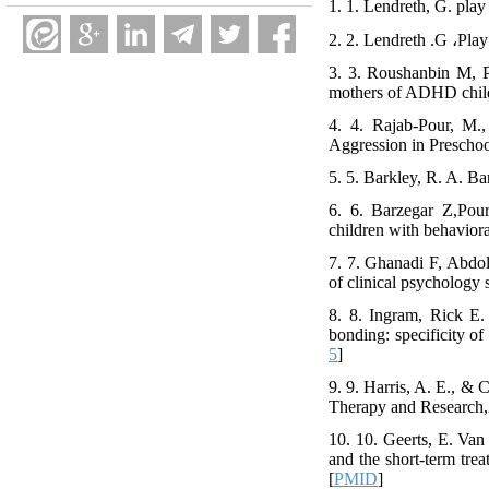
1. 1. Lendreth, G. play
2. 2. Lendreth .G ،Play
3. 3. Roushanbin M, P
mothers of ADHD childr
4. 4. Rajab-Pour, M.
Aggression in Preschool
5. 5. Barkley, R. A. 
6. 6. Barzegar Z,Pour
children with behaviora
7. 7. Ghanadi F, Abdol
of clinical psychology 
8. 8. Ingram, Rick E. 
bonding: specificity of
5
]
9. 9. Harris, A. E., & 
Therapy and Research,
10. 10. Geerts, E. Van
and the short-term tre
[
PMID
]