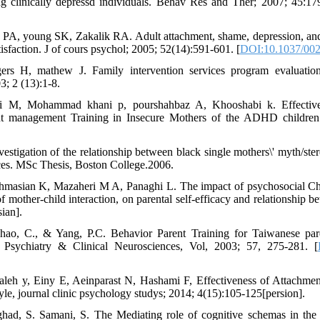
ng clinically depressd individuals. Behav Res and Ther; 2007; 45:17
 PA, young SK, Zakalik RA. Adult attachment, shame, depression, and
isfaction. J of cours psychol; 2005; 52(14):591-601. [
DOI:10.1037/002
s H, mathew J. Family intervention services program evaluation: 
; 2 (13):1-8.
di M, Mohammad khani p, pourshahbaz A, Khooshabi k. Effective
nt management Training in Insecure Mothers of the ADHD children. 
vestigation of the relationship between black single mothers\' myth/ster
ices. MSc Thesis, Boston College.2006.
ahmasian K, Mazaheri M A, Panaghi L. The impact of psychosocial Ch
mother-child interaction, on parental self-efficacy and relationship b
sian].
ao, C., & Yang, P.C. Behavior Parent Training for Taiwanese paren
. Psychiatry & Clinical Neurosciences, Vol, 2003; 57, 275-281. [
aleh y, Einy E, Aeinparast N, Hashami F, Effectiveness of Attachme
yle, journal clinic psychology studys; 2014; 4(15):105-125[persion].
vghad, S. Samani, S. The Mediating role of cognitive schemas in the