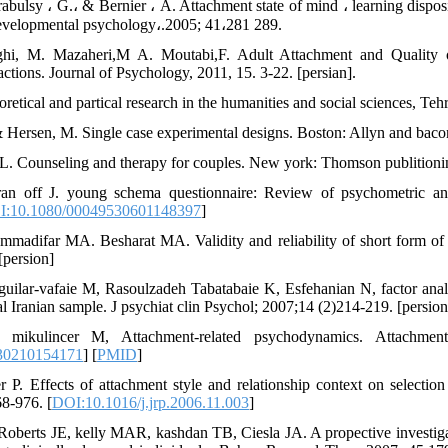
arabulsy ، G.، & Bernier ، A. Attachment state of mind ، learning disp
 Developmental psychology،.2005; 41،281 289.
ghi, M. Mazaheri,M A. Moutabi,F. Adult Attachment and Quality
tions. Journal of Psychology, 2011, 15. 3-22. [persian].
retical and partical research in the humanities and social sciences, Teh
& Hersen, M. Single case experimental designs. Boston: Allyn and bac
 L. Counseling and therapy for couples. New york: Thomson publition
ran off J. young schema questionnaire: Review of psychometric an
I:10.1080/00049530601148397
]
madifar MA. Besharat MA. Validity and reliability of short form of
[persion]
uilar-vafaie M, Rasoulzadeh Tabatabaie K, Esfehanian N, factor anal
al Iranian sample. J psychiat clin Psychol; 2007;14 (2)214-219. [persion
 mikulincer M, Attachment-related psychodynamics. Attachm
30210154171
] [
PMID
]
r P. Effects of attachment style and relationship context on selection
68-976. [
DOI:10.1016/j.jrp.2006.11.003
]
Roberts JE, kelly MAR, kashdan TB, Ciesla JA. A propective investigat