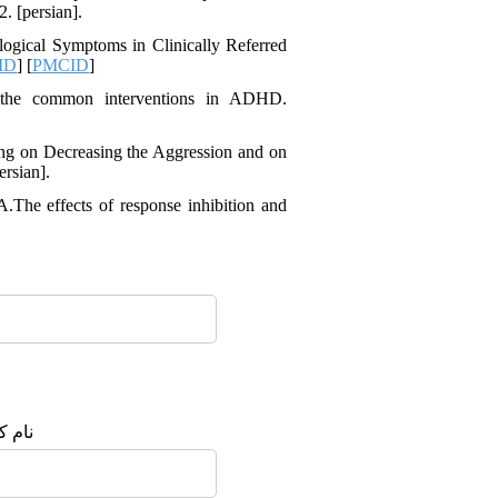
. [persian].
ological Symptoms in Clinically Referred
ID
] [
PMCID
]
f the common interventions in ADHD.
ing on Decreasing the Aggression and on
ersian].
The effects of response inhibition and
نام :