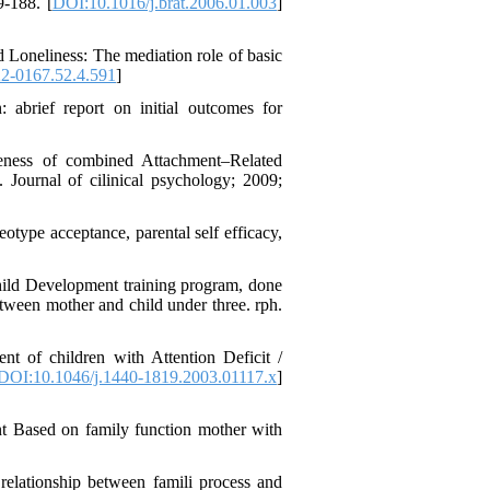
9-188. [
DOI:10.1016/j.brat.2006.01.003
]
 Loneliness: The mediation role of basic
2-0167.52.4.591
]
abrief report on initial outcomes for
ness of combined Attachment–Related
Journal of cilinical psychology; 2009;
eotype acceptance, parental self efficacy,
ild Development training program, done
etween mother and child under three. rph.
t of children with Attention Deficit /
DOI:10.1046/j.1440-1819.2003.01117.x
]
nt Based on family function mother with
 relationship between famili process and