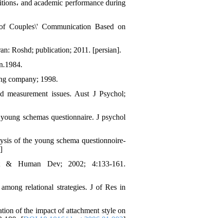
ositions، and academic performance during
 of Couples\' Communication Based on
ran: Roshd; publication; 2011. [persian].
on.1984.
ing company; 1998.
d measurement issues. Aust J Psychol;
 young schemas questionnaire. J psychol
ysis of the young schema questionnoire-
]
ent & Human Dev; 2002; 4:133-161.
 among relational strategies. J of Res in
ion of the impact of attachment style on