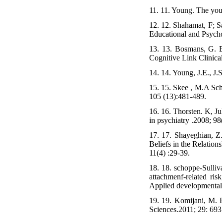
11. 11. Young. The you
12. 12. Shahamat, F; S
Educational and Psychol
13. 13. Bosmans, G. B
Cognitive Link Clinica
14. 14. Young, J.E., J
15. 15. Skee , M.A Sc
105 (13):481-489.
16. 16. Thorsten. K, Ju
in psychiatry .2008; 9
17. 17. Shayeghian, Z
Beliefs in the Relatio
11(4) :29-39.
18. 18. schoppe-Sulli
attachmenf-related ris
Applied developmental
19. 19. Komijani, M. 
Sciences.2011; 29: 693 