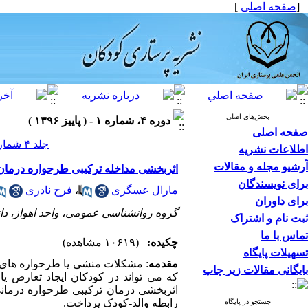
]
صفحه اصلی
[
بخش‌های اصلی
دوره ۴، شماره ۱ - ( پاییز ۱۳۹۶ )
صفحه اصلی
جلد ۴ شماره ۱ صفحات ۱۵-۷
اطلاعات نشریه
آرشیو مجله و مقالات
اثربخشی مداخله ترکیبی طرحواره درمان و
برای نویسندگان
فرح نادری
،
مارال عسگری
برای داوران
گروه روانشناسی عمومی، واحد اهواز، دا ،
ثبت نام و اشتراک
تماس با ما
چکیده:
(۱۰۶۱۹ مشاهده)
تسهیلات پایگاه
مقدمه
مشکلات منشی یا طرحواره های ناسا
بایگانی مقالات زیر چاپ
که می تواند در کودکان ایجاد تعارض ی
اثربخشی درمان ترکیبی طرحواره درمانی 
رابطه والد-کودک پرداخت.
جستجو در پایگاه