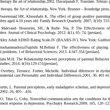
 therapy the art of relationship.2002. Davarpanah F, Translate. Tehran: 
 therapy, the Art of relationship, New York. Brunner – Routledge press
ouretemad HR, Khoushabi K. The effect of group positive parenting 
en aged 4-10 years old. Family Research Quarterly. 2007; 3(10): 555-
, Makvand- Housseini, SH., & Rafie- Nia, P. The Effectiveness of
ers. Journal of Clinical Psychology, 2012; 4(1), 65- 74. [persian].
Barkley Adult ADHD Rating Scale-IV (BAARS-IV). New York: Guilford
mohammadrezaTtajrishi M.Behnia F. The effectiveness of playing o
l problems. J of Behavioral Sciences; 2013. 4:347-354 [persian].
lahi M.H. The Relationship between perceptions of parental Behavior
studies; 2014; 4(16):129-151[persian].
Overbey, Terrance. Fortier, Michelle. Individual diferences in dysfu
 maternal care.Personality and Individual Differences.2001; 30. 401-41
Curtin, L. Parental perceptions, early maladaptive schemas, and depres
2002; 26, 405– .416.
 O, Titus G, Coby. Nonverbal communication sets the conditions for t
atment response in depression. Psychiatry Research.2009; 165, 120–127