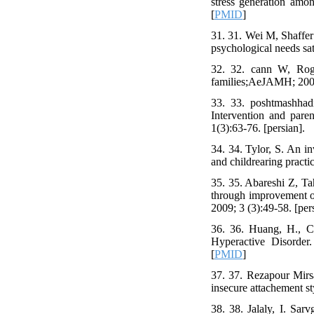
stress generation amo
[
PMID
]
31. 31. Wei M, Shaffer
psychological needs sat
32. 32. cann W, Roger
families;AeJAMH; 2003
33. 33. poshtmashha
Intervention and pare
1(3):63-76. [persian].
34. 34. Tylor, S. An in
and childrearing pract
35. 35. Abareshi Z, T
through improvement of 
2009; 3 (3):49-58. [per
36. 36. Huang, H., Ch
Hyperactive Disorder
[
PMID
]
37. 37. Rezapour Mirs
insecure attachement st
38. 38. Jalaly, I. Sar