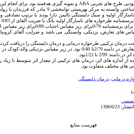
و نمونه گیری هدفمند بود. برای انجام ای
ABA
: ودنی طرح های تجربی
مادر که فرزندان با روا
9
شناختی وابسته به مرکز بهزیستی توانبخشی
اسازگار اولیه و سبک دلبستگی ناایمن دارا بودند با ترتیب تصادفی و
 پرسشنامه طرحواره های ناسازگار اولیه یانگ
با
ضریب آلفای از 0/83 تا 0/96
س اجتناب 0/89برای زیر مقیاس اضطراب 0/80
مقیاس های تعارض، نزدیکی، وابستگی می باشد و
ضرایب آلفای کرونباخ 
ت درمان ترکیبی طرحواره درمانی و درمان دلبستگی را دریافت کردن
بود. در زیر مقیاس نزدیکی والد-کودک در دا
/
40
تا 0
/79
: رض در دامنه 2
بود.
1
/
22
تا
/
99
ر در دامنه: 2
از اندازه های اثر، درمان های ترکیبی از مقدار اثر متوسط تا زیاد را د
ودنی های مختلف متفاوت بود
درمان دلبستگی
،
ره درمانی
صصي
فهرست منابع