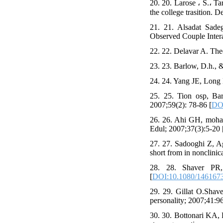
20. 20. Larose ، S.، T
the college trasition.
21. 21. Alsadat Sade
Observed Couple Interac
22. 22. Delavar A. Theo
23. 23. Barlow, D.h., 
24. 24. Yang JE, Long
25. 25. Tion osp, Ba
2007;59(2): 78-86 [
DO
26. 26. Ahi GH, moham
Edul; 2007;37(3):5-20 
27. 27. Sadooghi Z, Ag
short from in nonclinic
28. 28. Shaver PR,
[
DOI:10.1080/146167
29. 29. Gillat O.Shave
personality; 2007;41:9
30. 30. Bottonari KA, 