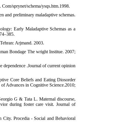
et. Com/sprynet/schema/ysqs.htm.1998.
ren and preliminary maladaptive schemas.
ology: Early Maladaptive Schemas as a
374–385.
, Tehran: Arjmand. 2003.
uman Bondage The wright Institue. 2007;
ce dependence .Journal of current opinion
tive Core Beliefs and Eating Diosorder
l of Advances in Cognitive Science.2010;
Georgio G & Tata L. Maternal discourse,
ior during foster care visit. Journal of
 City. Procedia - Social and Behavioral