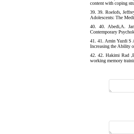
content with coping str
39. 39. Roelofs, Jeffr
Adolescents: The Medi
40. 40. Abedi,A. Ja
Contemporary Psycholog
41. 41. Amin Yazdi S 
Increasing the Ability 
42. 42. Hakimi Rad ,E
working memory trainin