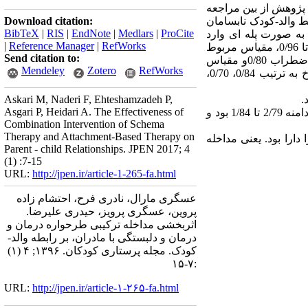
ن پژوهش از بین مراجعه
Download citation:
بط والد-کودک نابسامان
BibTeX
|
RIS
|
EndNote
|
Medlars
|
ProCite
 به صورت پله ای وارد
|
Reference Manager
|
RefWorks
، مقیاس مربوط
Send citation to:
و مقیاس
Mendeley
Zotero
RefWorks
،
/70
، 0
/84
به ترتیب 0
Askari M, Naderi F, Ehteshamzadeh P,
د
Asgari P, Heidari A. The Effectiveness of
بود و
/
84
تا 1
/
79
منه 2
Combination Intervention of Schema
Therapy and Attachment-Based Therapy on
: ارا بود. یعنی مداخله
Parent - child Relationships. JPEN 2017; 4
(1) :7-15
URL:
http://jpen.ir/article-1-265-fa.html
عسگری مارال، نادری فرح، احتشام زاده
پروین، عسگری پرویز، حیدری علیرضا.
اثربخشی مداخله ترکیبی طرحواره درمان و
درمان و دلبستگی با مادران، بر رابطه والد-
کودک. مجله پرستاری کودکان. ۱۳۹۶; ۴ (۱)
:۷-۱۵
URL:
http://jpen.ir/article-۱-۲۶۵-fa.html