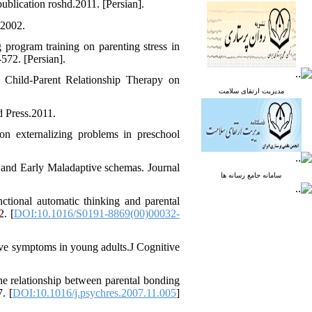
publication roshd.2011. [Persian].
.2002.
program training on parenting stress in
572. [Persian].
 Child-Parent Relationship Therapy on
مدیریت ارتقای سلامت
 Press.2011.
n externalizing problems in preschool
 and Early Maladaptive schemas. Journal
سامانه جامع رسانه ها
nctional automatic thinking and parental
2. [
DOI:10.1016/S0191-8869(00)00032-
sive symptoms in young adults.J Cognitive
he relationship between parental bonding
. [
DOI:10.1016/j.psychres.2007.11.005
]