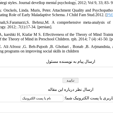
ategi styles. Journal devellop mental psychology, 2012; Vol 9, 33; 83- 92
ey. Onckels, Linda. Muris, Peter. Attachment Quality and Psychopath
ating Role of Early Maladaptive Schema. J Child Fam Stud.2012. [
PM
mali,S.Faramarzi,S. Behruz,M. A comprehensive meta-analysis o
y. 2012; .7(1):17-34. [persian].
A, karshki H, Kiafar M S. Effectiveness of the Theory of Mind Train
of the Theory of Mind in Preschool Children. rph. 2014; 7 (4) :41-50. [p
. Ali Afrooz ,G. Beh-Pajooh ,B. Ghobari , Bonab ,B. Arjmandnia, A.
g programs on improving social skills in children
ارسال پیام به نویسنده مسئول
ارسال نظر درباره این مقاله
کاربری یا پست الکترونیک شما