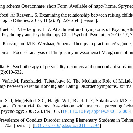
ng schema Quetionnare: short Form, Available of http:// home. Spryn
abeti, A; Rezvani, S. Examining the relationship between raising child
ogical Studies, 2010; 11 (2). Pp 229-254. [persian].
raet, C. Vlierberghe, L V. Attachment and Symptoms of Psychopath
l Psychology and Psychotherapy Clin. Psychol. Psychother.2010; 17, 
.S. Klosko, and M.E. Weishaar, Schema Therapy: a practitioner\'s guide
hema – Focused analysis of Philip carey in w.somerset Maughams of h
lia. F. Psychotherapy of personality disorders and concomitant substan
8(2):619-632.
. Vafae,M. Rasolzadeh Tabatabaye,K. The Mediating Role of Maladap
nship between Parental Bonding and Eating Disorder Symptoms. Journa
van S. I, Mugelsdorf S.C, Haight W.L, Black J. E, Sokolowski M.S. 
k, and Current risk factors, Association with maternal parenting behav
 psychology; 2007; 28,149-165. [
DOI:10.1016/j.appdev.2006.12.005
]
Prevalence of Conduct Disorder among Elementary Students in Tehran
– 702. [persian]. [
DOI:10.1016/j.sbspro.2011.11.294
]