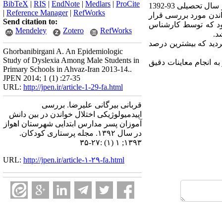
BibTeX
|
RIS
|
EndNote
|
Medlars
|
ProCite
روش: در این پژوهش توصیفی مقطعی 1200 دانش آموز پسر در 6 پایه تحصیلی از دبستانهای شهرستان اهواز در سال تحصیلی 93-1392
|
Reference Manager
|
RefWorks
اندن مورد بررسی قرار
Send citation to:
ود که توسط کارشناس
Mendeley
Zotero
RefWorks
 خواندن در بین دانش آموزان مجموعا 7 درصد گزارش گردید که بیشترین درصد
Ghorbanibirgani A. An Epidemiologic
Study of Dyslexia Among Male Students in
به انجام معاینات دقیق
Primary Schools in Ahvaz-Iran 2013-14..
JPEN 2014; 1 (1) :27-35
URL:
http://jpen.ir/article-1-29-fa.html
قربانی بیرگانی علیرضا. بررسی
اپیدمیولوژیکی اختلال خواندن در بین دانش
آموزان پسر مدارس ابتدایی شهرستان اهواز
در سال ۱۳۹۲. مجله پرستاری کودکان.
۱۳۹۳; ۱ (۱) :۲۷-۳۵
URL:
http://jpen.ir/article-۱-۲۹-fa.html