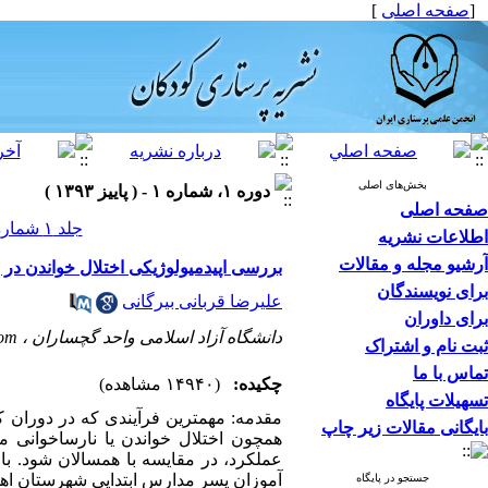
[
صفحه اصلی
]
بخش‌های اصلی
دوره ۱، شماره ۱ - ( پاییز ۱۳۹۳ )
صفحه اصلی
جلد ۱ شماره ۱ صفحات ۳۵-۲۷
اطلاعات نشریه
آرشیو مجله و مقالات
بررسی اپیدمیولوژیکی اختلال خواندن در ب
برای نویسندگان
علیرضا قربانی بیرگانی
برای داوران
دانشگاه آزاد اسلامی واحد گچساران ،
com
ثبت نام و اشتراک
تماس با ما
چکیده:
(۱۴۹۴۰ مشاهده)
تسهیلات پایگاه
مقدمه: مهمترین فرآیندی که در دوران کو
بایگانی مقالات زیر چاپ
همچون اختلال خواندن یا نارساخوانی می
عملکرد، در مقایسه با همسالان شود. ب
آموزان پسر مدارس ابتدایی شهرستان اهواز در سال 1392 
جستجو در پایگاه