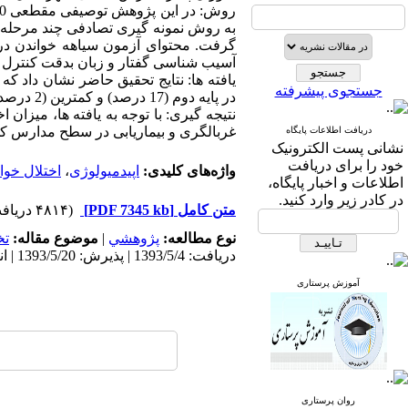
به روش نمونه گیری تصادفی چند مرحله ای
گرفت. محتوای آزمون سیاهه خواندن در
آسیب شناسی گفتار و زبان بدقت کنترل شده بود
جستجوی پیشرفته
در پایه دوم (17 درصد) و کمترین (2 درصد) در پایه ششم محاسبه شد.
نتیجه گیری: با توجه به یافته ها، میزان 
غربالگری و بیماریابی در سطح مدارس ک
دریافت اطلاعات پایگاه
نشانی پست الکترونیک
خود را برای دریافت
واژه‌های کلیدی:
اپیدمیولوژی
،
اختلال خوا
اطلاعات و اخبار پایگاه،
در کادر زیر وارد کنید.
متن کامل
[PDF 7345 kb]
(۴۸۱۴ دریافت)
نوع مطالعه:
پژوهشي
|
موضوع مقاله:
ت
دریافت: 1393/5/4 | پذیرش: 1393/5/20 | انتشار: 1393/5/20
آموزش پرستاری
روان پرستاری