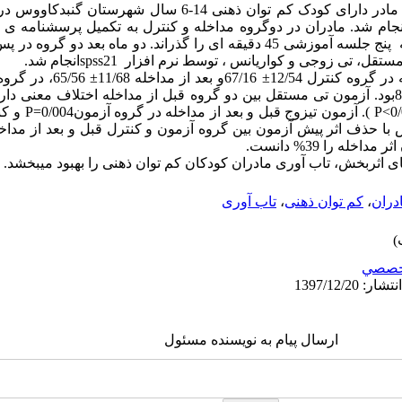
م شد. مادران در دوگروه مداخله و کنترل به تکمیل پرسشنامه­ ی 
پرداختند.گروه مداخله پنج جلسه آموزشی 45 دقیقه ای را گذراند. دو ماه ب
 تی مستقل، تی زوجی و کواریانس ، توسط نرم افزار
spss21
انجام شد.
میزان تاب­ آوری قبل از مداخله در 
P
). آزمون تی­زوج قبل و بعد از مداخله در گروه آزمون0/004=
P
و کنتر
س با حذف اثر پیش آزمون بین گروه آزمون و کنترل قبل و بعد از مداخ
ای اثربخش، تاب­ آوری مادران کودکان کم ­توان ذهنی را بهبود می­بخشد.
دران
،
کم توان ذهنی
،
تاب آوری
خصصي
ارسال پیام به نویسنده مسئول