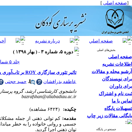
[
صفحه اصلی
]
بخش‌های اصلی
دوره ۵، شماره ۳ - ( بهار ۱۳۹۸ )
صفحه اصلی
جلد ۵ شماره ۳ صفحات ۷-۱
اطلاعات نشریه
آرشیو مجله و مقالات
تاثیر تئوری سازگاری ROY بر تاب‌آوری مادران کودکان کم‌توان ذهنی شهرستان گنبد کاووس در سال 96
برای نویسندگان
عاطفه بذرافشان
،
حمید حجتی
برای داوران
دانشجوی کارشناسی ارشد، گروه پرستاری ک
ثبت نام و اشتراک
bazrafshan@aliabadiau.ac.ir
تماس با ما
تسهیلات پایگاه
چکیده:
(۶۴۲۴ مشاهده)
بایگانی مقالات زیر چاپ
مقدمه:
کم ­توانی ذهنی از جمله مشکلات
جسمی و روانی خانواده را به خطر می­اند
توان ذهنی اجرا گردید.
جستجو در پایگاه