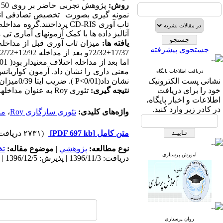
روش­:
نمونه­ گیری بصورت تخصیص تصادفی انجا
تاب­ آوری
CD-RIS
آنالیز داده­ ها با کمک آزمون­های آماری
یافته ­ها:
جستجوی پیشرفته
17/37±72/32و بعد از مداخله 12/92±82/72بود. آزمون تی مستقل بین دو گروه قبل از مداخله اختلاف معنی­ داری نشان نداد (0/12=
اما بعد از مداخله اختلاف معنی­دار بود( 0/01>
معنی­ داری را نشان داد. آزمون کواریان
دریافت اطلاعات پایگاه
نشانی پست الکترونیک
نشان داد(0/01>
P
). ضریب ایتا 0/39میزان اثر مداخله را 39% دانست.
خود را برای دریافت
نتیجه ­گیری:
تئوری
Roy
به­ عنوان مداخله­
اطلاعات و اخبار پایگاه،
در کادر زیر وارد کنید.
واژه‌های کلیدی:
تئوری سازگاری Roy
،
ما
متن کامل
[PDF 697 kb]
(۲۷۳۱ دریافت)
نوع مطالعه:
پژوهشي
|
موضوع مقاله:
ت
آموزش پرستاری
دریافت: 1396/11/3 | پذیرش: 1396/12/5 | انتشار: 1397/12/20
روان پرستاری