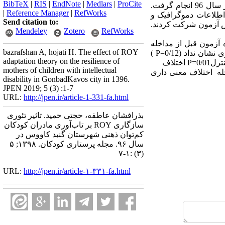
BibTeX
|
RIS
|
EndNote
|
Medlars
|
ProCite
پژوهش تجربی حاضر بر روی 50 مادر دارای کودک کم ­توان ذهنی 14-6 سال شهرستان گنبدکاووس در سال 96 انجام گرفت.
|
Reference Manager
|
RefWorks
اطلاعات دموگرافیک و
Send citation to:
عد دو گروه در پس آزمون شرکت کردند.
Mendeley
Zotero
RefWorks
گروه کنترل 12/54± 67/16و بعد از مداخله 11/68± 65/56، در گروه آزمون قبل از مداخله
bazrafshan A, hojati H. The effect of ROY
)
P
adaptation theory on the resilience of
ل0/01=
P
اختلاف
mothers of children with intellectual
له اختلاف معنی­ داری
disability in GonbadKavos city in 1396.
JPEN 2019; 5 (3) :1-7
URL:
http://jpen.ir/article-1-331-fa.html
بذرافشان عاطفه، حجتی حمید. تاثیر تئوری
سازگاری ROY بر تاب‌آوری مادران کودکان
کم‌توان ذهنی شهرستان گنبد کاووس در
سال ۹۶. مجله پرستاری کودکان. ۱۳۹۸; ۵
(۳) :۱-۷
URL:
http://jpen.ir/article-۱-۳۳۱-fa.html