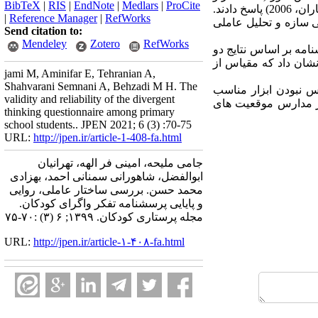
BibTeX
|
RIS
|
EndNote
|
Medlars
|
ProCite
169 پسر) بود که با روش نمونه گیری در دسترس انتخاب شدند و به سوالات پرسشنامه تفکر واگرا (کاون و همکاران، 2006) پاسخ دادند.
|
Reference Manager
|
RefWorks
یی سازه و تحلیل عاملی
Send citation to:
Mendeley
Zotero
RefWorks
رابر با 0/74 و پایایی بازآزمایی پرسشنامه بر اساس نتایج دو
ی تأییدی نشان داد که مقیاس از
jami M, Aminifar E, Tehranian A,
Shahvarani Semnani A, Behzadi M H. The
س نبودن ابزار مناسب
validity and reliability of the divergent
 در مدارس موقعیت های
thinking questionnaire among primary
school students.. JPEN 2021; 6 (3) :70-75
URL:
http://jpen.ir/article-1-408-fa.html
جامی ملیحه، امینی فر الهه، تهرانیان
ابوالفضل، شاهورانی سمنانی احمد، بهزادی
محمد حسن. بررسی ساختار عاملی، روایی
و پایایی پرسشنامه تفکر واگرای کودکان.
مجله پرستاری کودکان. ۱۳۹۹; ۶ (۳) :۷۰-۷۵
URL:
http://jpen.ir/article-۱-۴۰۸-fa.html