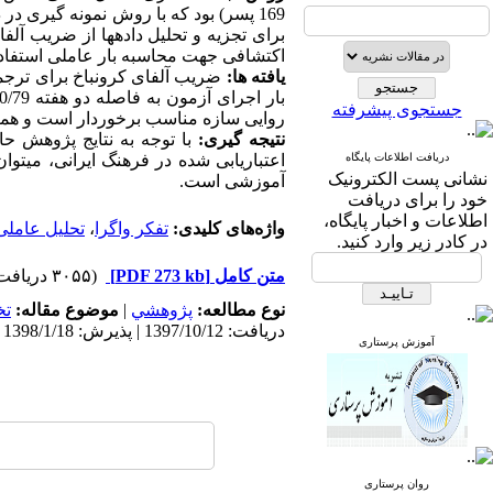
برای تجزیه و تحلیل داده­­ها از ضریب آلف
اکتشافی جهت محاسبه بار عاملی استفاد
یافته ­ها:
جستجوی پیشرفته
روایی سازه مناسب برخوردار است و همه گویه ­ها 
نتیجه گیری:
با توجه به نتایج پژوهش ح
دریافت اطلاعات پایگاه
اعتباریابی­ شده در فرهنگ ایرانی، می­ت
نشانی پست الکترونیک
آموزشی است.
خود را برای دریافت
اطلاعات و اخبار پایگاه،
واژه‌های کلیدی:
تفکر واگرا
،
تحلیل عاملی
در کادر زیر وارد کنید.
متن کامل
[PDF 273 kb]
(۳۰۵۵ دریافت)
نوع مطالعه:
پژوهشي
|
موضوع مقاله:
ت
دریافت: 1397/10/12 | پذیرش: 1398/1/18 | انتشار: 1398/12/21
آموزش پرستاری
روان پرستاری