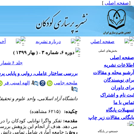
[
صفحه اصلی
]
بخش‌های اصلی
دوره ۶، شماره ۳ - ( بهار ۱۳۹۹ )
صفحه اصلی
جلد ۶ شماره ۳ صفحات ۷۵-۷۰
اطلاعات نشریه
آرشیو مجله و مقالات
بررسی ساختار عاملی، روایی و پایایی پ
برای نویسندگان
ملیحه جامی
،
الهه امینی فر
برای داوران
ثبت نام و اشتراک
دانشگاه آزاد اسلامی، واحد علوم و تحقیق
تماس با ما
تسهیلات پایگاه
چکیده:
(۶۲۱۵ مشاهده)
بایگانی مقالات زیر چاپ
مقدمه:
تفکر واگرا توانایی کودکان را در
می دهد. هدف از انجام این پژوهش بررسی 
جستجو در پایگاه
روش: