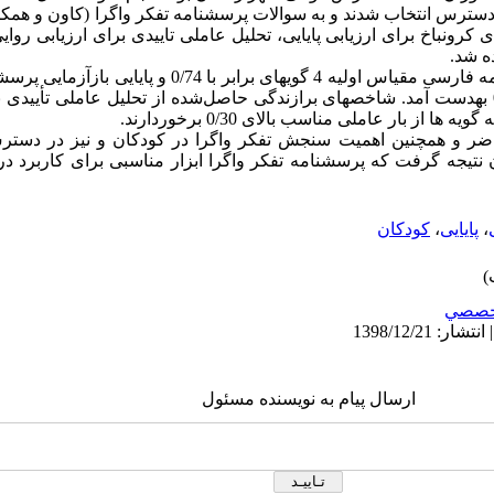
ای کرونباخ برای ارزیابی پایایی، تحلیل عاملی تاییدی برای ارزیابی روا
ه شد
.
ضریب آلفای کرونباخ برای ترجمه فارسی مقیاس اولیه­ 4 گویه­ای ب
بار اجرای آزمون به فاصله دو هفته 0/79 به­دست آمد. شاخص­های برازندگی حاصل‌شده از تحلیل عامل
از بار عاملی مناسب بالای 0/30 برخوردارند
.
اضر و همچنین اهمیت سنجش تفکر واگرا در کودکان و نیز در دستر
وان نتیجه گرفت که پرسشنامه تفکر واگرا ابزار مناسبی برای کاربرد
،
پایایی
،
کودکان
خصصي
ارسال پیام به نویسنده مسئول