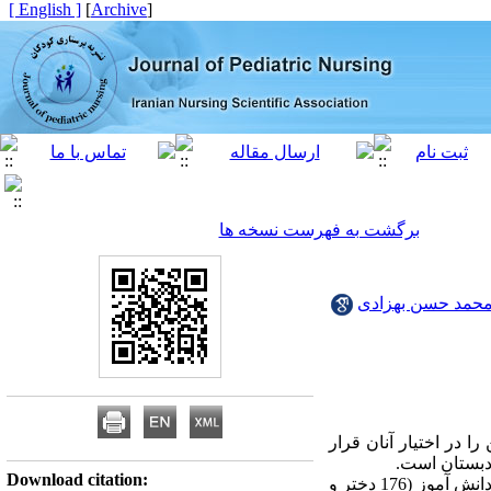
[ English ]
]
Archive
[
برگشت به فهرست نسخه ها
حمد حسن بهزادی
ا در اختیار آنان قرار
 دبستان است.
Download citation:
جامعه آماری شامل تمامی دانش آموزان 7 ساله مدارس دولتی شهر زاهدان بود. حجم نمونه شامل 336 دانش آموز (176 دختر و