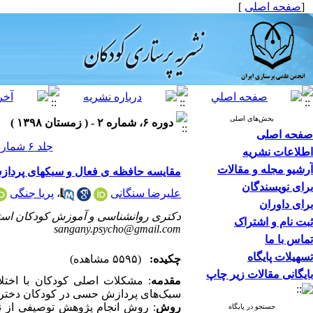
[
صفحه اصلی
]
بخش‌های اصلی
دوره ۶، شماره ۲ - ( زمستان ۱۳۹۸ )
صفحه اصلی
جلد ۶ شماره ۲ صفحات ۳۶-۳۰
اطلاعات نشریه
آرشیو مجله و مقالات
مقایسه حافظه ی فعال و سبکهای پردازش
برای نویسندگان
علیرضا سنگانی
،
پریا جنگی
برای داوران
دکتری روانشناسی و آموزش کودکان استثنا
ثبت نام و اشتراک
sangany.psycho@gmail.com
تماس با ما
تسهیلات پایگاه
چکیده:
(۵۵۹۵ مشاهده)
بایگانی مقالات زیر چاپ
مقدمه
: مشکلات اصلی کودکان با اخت
‌سبک‌های پردازش حسی در کودکان دختر و
روش
: روش انجام پژوهش توصیفی از ن
جستجو در پایگاه