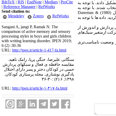
BibTeX
|
RIS
|
EndNote
|
Medlars
|
ProCite
 نوشتاری شهرستان گرگان سنین 8 تا 10 در حال درمان در مرکز اختلالات یادگیری در تابستان 1396 تشکیل دادند. با توجه به
|
Reference Manager
|
RefWorks
ران 50 و دختران 58 نمونه انتخاب شدند. با توجه به
Send citation to:
ل
(1980)
Daneman &
Mendeley
Zotero
RefWorks
. داده ها با توجه به
Sangani A, jangi P, Ramak N. The
ی پردازش و اندوزش از
comparison of active memory and sensory
رکت ازمتغیر سبک‌های
processing styles in boys and girls children
with writing learning disorder. JPEN 2019;
ر وضعیت نامناسب‌تری
6 (2) :30-36
URL:
http://jpen.ir/article-1-417-fa.html
سنگانی علیرضا، جنگی پریا، رامک ناهید.
مقایسه حافظه ی فعال و سبکهای پردازش
حسی در کودکان دختر و پسر دارای اختلال
یادگیری نوشتاری. مجله پرستاری کودکان.
۱۳۹۸; ۶ (۲) :۳۰-۳۶
URL:
http://jpen.ir/article-۱-۴۱۷-fa.html