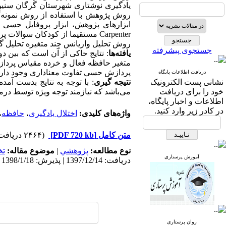
روش پژوهش با استفاده از روش نمونه
گ
ابزارهای پژوهش، ابزار پروفایل حسی
Carpenter
مستقیما از کودکان سوالات پرس
روش تحلیل واریانس چند متغیره تحلیل گر
جستجوی پیشرفته
یافته‌ها
: نتایج حاکی از آن است که بین 
متغیر حافظه‌ فعال و خرده مقیاس پردا
پردازش حسی تفاوت معناداری وجود دارد
دریافت اطلاعات پایگاه
نشانی پست الکترونیک
نتیجه گیری
: با توجه به نتایج بدست آ
خود را برای دریافت
می‌باشد که نیازمند توجه ویژه توسط درم
اطلاعات و اخبار پایگاه،
در کادر زیر وارد کنید.
واژه‌های کلیدی:
اختلال یادگیری
،
حافظه
،
متن کامل
[PDF 720 kb]
(۲۴۶۴ دریافت)
نوع مطالعه:
پژوهشي
|
موضوع مقاله:
ت
آموزش پرستاری
دریافت: 1397/12/14 | پذیرش: 1398/1/18 | انتشار: 1398/9/10
روان پرستاری