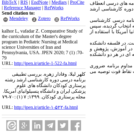
BibTeX
|
RIS
|
EndNote
|
Medlars
|
ProCite
امه های درسی انعطاف
|
Reference Manager
|
RefWorks
 دوره کارشناسی ارشد
Send citation to:
Mendeley
Zotero
RefWorks
ر ارتباط با برنامه درسی کارشناسی
ته انتخاب گردیده، سپس
kalhor L, vafadar Z. Comparative Study of
آمریکا با استقاده از
the curriculum of the Master's degree
program in Pediatric Nursing at Medical
ست. در فلسفه دانشکده
science Universities of Iran and
در آموزش، پژوهش
و
Pennsylvania, USA. JPEN 2020; 7 (1) :70-
ای در هر دو دانشکده
79
URL:
http://jpen.ir/article-1-522-fa.html
ی مداوم برنامه ضروری
ت نقاط قوت توصیه می
کلهر لیلا، وفادار زهره. بررسی تطبیقی
برنامه درسی دوره کارشناسی ارشد رشته
پرستاری کودکان دانشگاه های علوم
پزشکی ایران و دانشگاه پنسیلوانیای آمریکا.
مجله پرستاری کودکان. ۱۳۹۹; ۷ (۱) :۷۰-۷۹
URL:
http://jpen.ir/article-۱-۵۲۲-fa.html