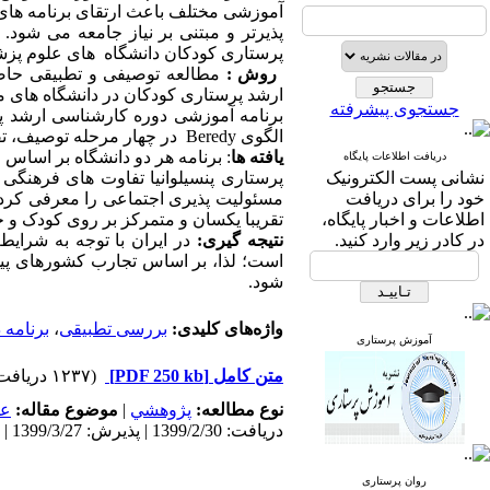
آموزشی مختلف باعث ارتقای برنامه ها
پذیرتر و مبتنی بر نیاز جامعه می شو
پرستاری کودکان دانشگاه های علوم پزشکی 
روش :
ارشد پرستاری کودکان در دانشگاه های معت
جستجوی پیشرفته
برنامه آموزشی دوره کارشناسی ارشد پرس
الگوی
Beredy
در چهار مرحله توصیف، تفس
یافته
ها
: برنامه هر دو دانشگاه بر اساس
دریافت اطلاعات پایگاه
نشانی پست الکترونیک
پرستاری پنسیلوانیا تفاوت های فرهنگی
خود را برای دریافت
مسئولیت پذیری اجتماعی را معرفی کرد
اطلاعات و اخبار پایگاه،
تقریبا یکسان و متمرکز بر روی کودک و 
در کادر زیر وارد کنید.
نتیجه
گیری
:
در ایران با توجه به شرایط
است؛ لذا، بر اساس تجارب کشورهای پیش
شود.
واژه‌های کلیدی:
بررسی تطبیقی
،
برنامه
آموزش پرستاری
متن کامل
[PDF 250 kb]
(۱۲۳۷ دریافت)
نوع مطالعه:
پژوهشي
|
موضوع مقاله:
عم
دریافت: 1399/2/30 | پذیرش: 1399/3/27 | انتشار: 1399/6/10
روان پرستاری