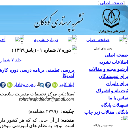
[
صفحه اصلی
]
بخش‌های اصلی
دوره ۷، شماره ۱ - ( پاییز ۱۳۹۹ )
صفحه اصلی
جلد ۷ شماره ۱ صفحات ۷۹-۷۰
اطلاعات نشریه
آرشیو مجله و مقالات
بررسی تطبیقی برنامه درسی دوره کارشن
آمریکا
برای نویسندگان
برای داوران
لیلا کلهر
،
زهره وفادار
ثبت نام و اشتراک
استادیار، مرکز تحقیقات مدیریت سلامت، 
تماس با ما
zohrehvafadfadar@gmail.com
تسهیلات پایگاه
چکیده:
(۴۷۹۹ مشاهده)
بایگانی مقالات زیر چاپ
مقدمه
: از آن جایی که که هر کشور دا
است. توجه به نظام های آموزشی موفق در
جستجو در پایگاه