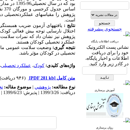
بود که در 
اسا
است.
نتایج :
یافته­های آزمون ضریب همبستگ
جستجوی پیشرفته
اختلال نارسایی توجه­ بیش ­فعالی کودک
پژوهش نیز نشان داد که نمرات سلامت
عملکرد تحصیلی کودکان هستند.
دریافت اطلاعات پایگاه
نشانی پست الکترونیک
نتیجه­ گیری:
وضعیت سلامت عمومی مادر، 
خود را برای دریافت
تحصیلی در کودکان مؤثر باشد.
اطلاعات و اخبار پایگاه،
در کادر زیر وارد کنید.
واژه‌های کلیدی:
کودک
،
عملکرد تحصیلی
،
متن کامل
[PDF 281 kb]
(۹۴۶ دریافت)
نوع مطالعه:
پژوهشي
|
موضوع مقاله:
ت
آموزش پرستاری
دریافت: 1399/3/26 | پذیرش: 1399/6/23 | انتشار: 1400/7/10
روان پرستاری