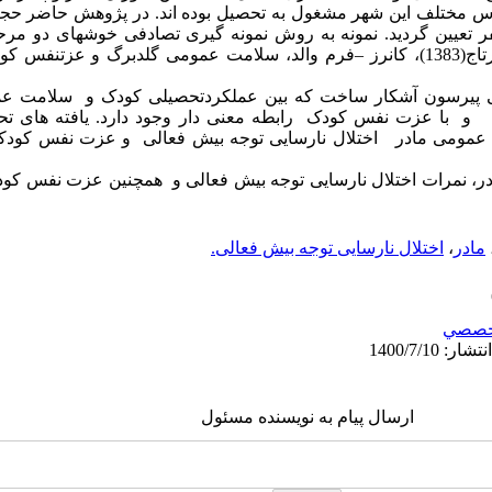
سال تحصیلی96-1395 در مدارس مختلف این شهر مشغول به تحصیل بوده­ اند. در پژوهش حاض
س جدول کرجسی و مورگان 370 نفر تعیین گردید. نمونه به روش نمونه ­گیری تصادفی خوشه­ای د
پژوهش را مقیاس­های عملکردتحصیلی درتاج(1383)، کانرز –فرم والد، سلامت عمومی گلدبرگ 
ی پیرسون آشکار ساخت که بین عملکردتحصیلی کودک و سلامت عم
و با عزت نفس کودک
رابطه معنی­ دار وجود دارد. یافته ­های 
 عمومی مادر
اختلال نارسایی توجه بیش ­فعالی
و عزت ­نفس کودک
نمرات اختلال نارسایی توجه بیش ­فعالی و هم­چنین عزت نفس کودک 
مادر
،
اختلال نارسایی توجه بیش فعالی.
خصصي
ارسال پیام به نویسنده مسئول