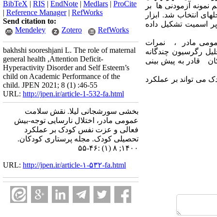
BibTeX
|
RIS
|
EndNote
|
Medlars
|
ProCite
ر حجم نمونه آزمودنی ­ها بر
|
Reference Manager
|
RefWorks
و مرحله­ای انتخاب شد. ابزار
Send citation to:
و عزت­نفس کوپر اسمیت تشکیل داده
Mendeley
Zotero
RefWorks
ومی مادر
، نمرات
bakhshi sooreshjani L. The role of maternal
تحلیل رگرسیون چندگانه
general health ,Attention Deficit-
ان
قادر به پیش­ بینی
Hyperactivity Disorder and Self Esteem’s
child on Academic Performance of the
می­ تواند بر عملکرد
child. JPEN 2021; 8 (1) :46-55
URL:
http://jpen.ir/article-1-532-fa.html
بخشی سورشجانی لیلا. نقش سلامت
عمومی مادر، اختلال نارسایی توجه-بیش
فعالی و عزت نفس کودک بر عملکرد
تحصیلی کودک. مجله پرستاری کودکان.
۱۴۰۰; ۸ (۱) :۴۶-۵۵
URL:
http://jpen.ir/article-۱-۵۳۲-fa.html