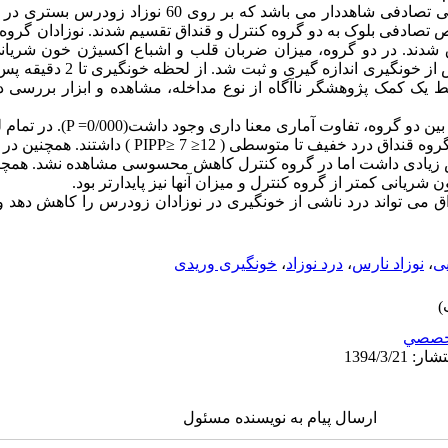
روش: مطالعه حاضر یک کارآزمایی بالینی تصادفی شاهددار می باشد 
ثانیه قبل، حین،30 ،60 ،90 و 120 ثانیه پ
یافته ها: نتایج نشان داد، در تمام لحظات،
کنترل، درد شدید ( PIPP ≥12 ) و نوزادان گروه قنداق درد خفیف تا مت
ی کاهش زیادی داشت اما در گروه کنترل کاهش محسوسی مشاهده نشد. همچن
ریانی کمتر از گروه کنترل و میزان آنها نیز پایدارتر بود.
اق می تواند درد ناشی از خونگیری در نوزادان زودرس را کاهش دهد و ع
ی
،
نوزاد نارس
،
درد نوزاد
،
خونگیری وریدی
خصصي
ارسال پیام به نویسنده مسئول