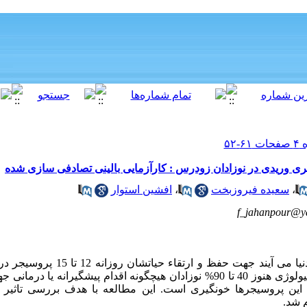
نگیری وریدی در نوزادان زودرس : کارآزمایی بالینی تصادفی سازی شده
،
سعیده فیروزبخت
،
افشین استوار
f_jahanpour@y
مقدمه: نوزادانی که قبل از 37 هفته به دنیا می
علیرغم پیشرفت های اخیر در علم نوروبیولوژی هنوز 40 تا 90% نوزادان هیچگونه اقدام پی
 این پروسیجرها خونگیری است. این مطالعه با هدف بررسی تاثیر ق
 شد.