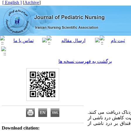
[ English ]
]
Archive
[
برگشت به فهرست نسخه ها
 آیند جهت حفظ و ارتقاء حیاتشان روزانه 12 تا 15 پروسیجر دردناک دریافت می کنند.
شگیرانه یا درمانی جهت کاهش درد ناشی از
نداق بر درد ناشی از
Download citation: