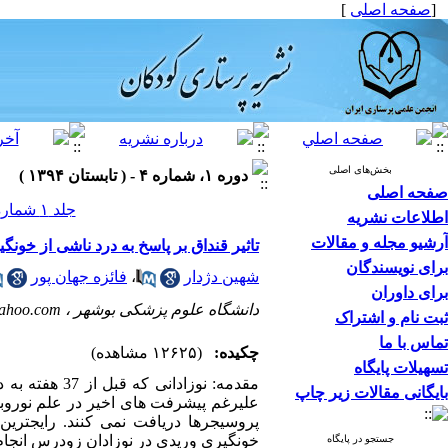
[
صفحه اصلی
]
بخش‌های اصلی
دوره ۱، شماره ۴ - ( تابستان ۱۳۹۴ )
صفحه اصلی
جلد ۱ شماره ۴ صفحات ۶۱-۵۲
اطلاعات نشریه
آرشیو مجله و مقالات
تاثیر قنداق بر پاسخ به درد ناشی از خو
برای نویسندگان
شهین دژدار
،
فائزه جهان پور
برای داوران
دانشگاه علوم پزشکی بوشهر ،
ahoo.com
ثبت نام و اشتراک
تماس با ما
چکیده:
(۱۲۶۲۵ مشاهده)
تسهیلات پایگاه
بایگانی مقالات زیر چاپ
پروسیجرها دریافت نمی کنند. رایجترین
خونگیری وریدی در نوزادان زودرس انجام
جستجو در پایگاه