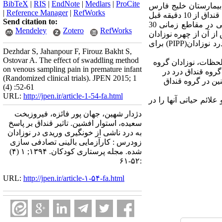
BibTeX
|
RIS
|
EndNote
|
Medlars
|
ProCite
که بر روی 60 نوزاد زودرس بستری در بیمارستان خلیج فارس
|
Reference Manager
|
RefWorks
بوشهر انجام شد. نوزادان به روش تخصیص تصادفی بلوک به دو گروه کنترل و قنداق تقسیم شدند. نوزادان گروه قنداق از 10 دقیقه قبل
Send citation to:
از خونگیری، بوسیله ملحفه نازکی قنداق شدند. در دو گروه، میزان ضربان قلب و اشباع اکسیژن خون شریانی در مقاطع زمانی 30
Mendeley
Zotero
RefWorks
س از خونگیری اندازه گیری و ثبت شد. از لحظه خونگیری تا 2 دقیقه پس از آن از چهره نوزادان
فیلمبرداری صورت گرفت و فیلمها توسط یک کمک پژوهشگر ناآگاه از نوع مداخله، مشاهده و ابزار بررسی درد نوزادان(PIPP) برای
Dezhdar S, Jahanpour F, Firouz Bakht S,
Ostovar A. The effect of swaddling method
 بین دو گروه، تفاوت آماری معنا داری وجود داشت(P =0/000). در تمام لحظات، نوزادان گروه
on venous sampling pain in premature infant
وسطی ( 12≤ PIPP≥ 7 ) داشتند. همچنین در گروه قنداق درد در
(Randomized clinical trials). JPEN 2015; 1
ین در گروه قنداق
(4) :52-61
URL:
http://jpen.ir/article-1-54-fa.html
لائم حیاتی آنها را در
دژدار شهین، جهان پور فائزه، فیروزبخت
سعیده، استوار افشین. تاثیر قنداق بر پاسخ
به درد ناشی از خونگیری وریدی در نوزادان
زودرس : کارآزمایی بالینی تصادفی سازی
شده. مجله پرستاری کودکان. ۱۳۹۴; ۱ (۴)
:۵۲-۶۱
URL:
http://jpen.ir/article-۱-۵۴-fa.html