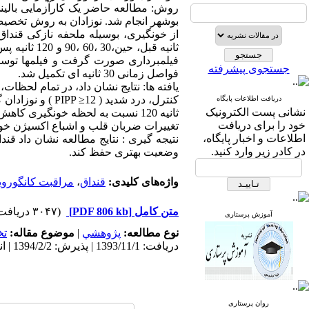
جستجوی پیشرفته
فواصل زمانی 30 ثانیه ای تکمیل شد.
دریافت اطلاعات پایگاه
نشانی پست الکترونیک
ثانیه 120 نسبت به لحظه خونگیر
خود را برای دریافت
تغییرات ضربان قلب و اشباع اکسیژن خون ش
اطلاعات و اخبار پایگاه،
نتیجه گیری : نتایج مطالعه نشان داد قند
در کادر زیر وارد کنید.
وضعیت بهتری حفظ کند.
واژه‌های کلیدی:
قنداق
،
مراقبت کانگوروی
متن کامل
[PDF 806 kb]
(۳۰۴۷ دریافت)
آموزش پرستاری
نوع مطالعه:
پژوهشي
|
موضوع مقاله:
ت
دریافت: 1393/11/1 | پذیرش: 1394/2/2 | انتشار: 1394/3/21
روان پرستاری