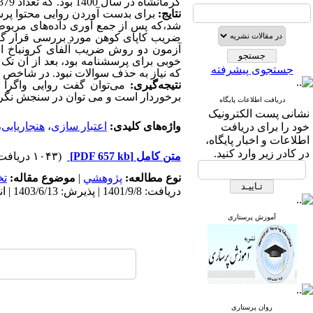
کرمانشاه در سال
1400
بود. که تعداد
379
نتایج:
برای بدست آوردن روایی محتوا پرسش
شد،که پس از جمع آوری داده‌های مربوط ب
خوبی برای پرسشنامه بود، بعد از آن تک 
جستجوی پیشرفته
که نیاز به حذف سوالات نبود. در شاخص
نتیجه‌گیری:
می‌توان گفت روایی واگرا ب
برخوردار است و می توان در سنجش نگرش ب
دریافت اطلاعات پایگاه
نشانی پست الکترونیک
واژه‌های کلیدی:
اعتبار سازی
،
هنجاریابی
،
خود را برای دریافت
اطلاعات و اخبار پایگاه،
در کادر زیر وارد کنید.
متن کامل
[PDF 657 kb]
(۱۰۴۳ دریافت)
نوع مطالعه:
پژوهشي
|
موضوع مقاله:
ت
دریافت: 1401/9/8 | پذیرش: 1403/6/13 | انتشار: 1403/7/10
آموزش پرستاری
روان پرستاری