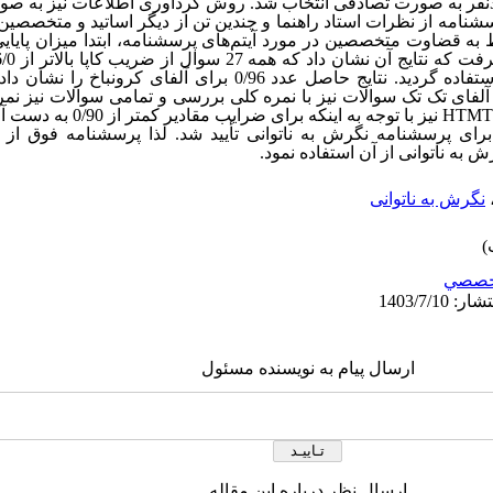
نفر به صورت تصادفی انتخاب شد. روش گردآوری اطلاعات نیز به صور
نامه از نظرات استاد راهنما و چندین تن از دیگر اساتید و متخصصین
ه قضاوت متخصصین در مورد آیتم‌های پرسشنامه، ابتدا میزان پایایی ار
آزمون دو روش ضریب آلفای کرونباخ استفاده گردید. نتایج حاصل عدد 0/96 برای
آلفای تک تک سوالات نیز با نمره کلی بررسی و تمامی سوالات نیز نم
HTMT
نیز با توجه به اینکه برای ضرایب مقادیر کمتر از 0/90 به دست آمد.
رای پرسشنامه نگرش به ناتوانی تأیید شد. لذا پرسشنامه فوق از ر
ه ناتوانی از آن استفاده نمود
.
نگرش به ناتوانی
خصصي
ارسال پیام به نویسنده مسئول
ارسال نظر درباره این مقاله