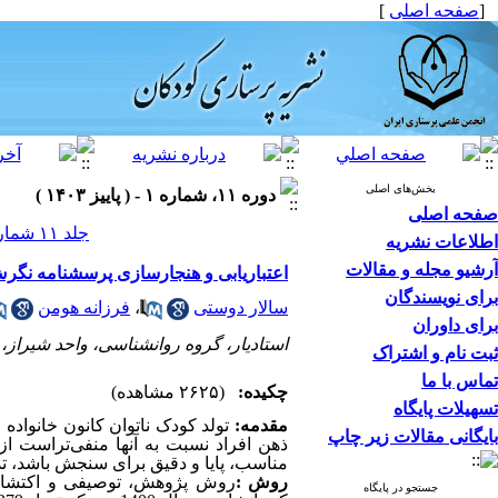
[
صفحه اصلی
]
بخش‌های اصلی
دوره ۱۱، شماره ۱ - ( پاییز ۱۴۰۳ )
صفحه اصلی
جلد ۱۱ شماره ۱ صفحات ۴۰-۲۸
اطلاعات نشریه
آرشیو مجله و مقالات
اعتباریابی و هنجارسازی پرسشنامه نگرش ب
برای نویسندگان
سالار دوستی
،
فرزانه هومن
برای داوران
استادیار، گروه روانشناسی، واحد شیراز، د
ثبت نام و اشتراک
تماس با ما
چکیده:
(۲۶۲۵ مشاهده)
تسهیلات پایگاه
مقدمه:
تولد کودک ناتوان کانون خانواده 
بایگانی مقالات زیر چاپ
ذهن افراد نسبت به آنها منفی‌تراست از
مناسب، پایا و دقیق برای سنجش باشد، 
روش :
روش پژوهش، توصیفی و اکتشافی 
جستجو در پایگاه