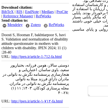
ت تصادفی بود.
 و کارشناسان استفاده
Download citation:
زیابان با استفاده از
BibTeX
|
RIS
|
EndNote
|
Medlars
|
ProCite
ضریب کاپای کوهن مورد بررسی قرار گرفت که نتایج آن نشان داد که همه 27 سوال از ضریب کاپا بالاتر از 6/0 برخوردار بودند. پایایی
|
Reference Manager
|
RefWorks
 آلفای کرونباخ را نشان داد که بیانگر پایایی بسیار
Send citation to:
رات خیلی خوبی داشتند
Mendeley
Zotero
RefWorks
وایی و پایای مناسبی
Doosti S, Hooman F, bakhtiarpoor S, bavi
S. Validation and normalization of disability
attitude questionnaire in mothers with
children with disability. JPEN 2024; 11 (1)
:28-40
URL:
http://jpen.ir/article-1-712-fa.html
دوستی سالار، هومن فرزانه، بختیارپور
سعید، باوی ساسان. اعتباریابی و
هنجارسازی پرسشنامه نگرش به ناتوانی در
مادران دارای فرزند مبتلا به ناتوانی
پرسشنامه نگرش به ناتوانی در مادران.
مجله پرستاری کودکان. ۱۴۰۳; ۱۱ (۱)
:۲۸-۴۰
URL:
http://jpen.ir/article-۱-۷۱۲-fa.html