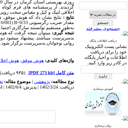
روزی بهزیستی استان کرمان در سال 1400 بود که
گردیدند. از پرسشنامه­ های فرم کوتا
اخلاقی لنیک و کیل و مقیاس سخت­ رویی 
نتایج :
نتایج نشان داد که
هوش موفق، ه
مقدار ضریب رگرسیونی 0/33=
B
(0/001
<
به‌طور مستقیم توانستند سازگاری اجتماع
جستجوی پیشرفته
نتیجه­ گیری:
می­توان نتیجه گرفت که
هوش
بدسرپرست می­باشند. پیشنهاد می­شود 
دریافت اطلاعات پایگاه
روانی نوجوانان بدسرپرست برگزار شود.
نشانی پست الکترونیک
خود را برای دریافت
اطلاعات و اخبار پایگاه،
واژه‌های کلیدی:
هوش موفق
،
هوش اخلا
در کادر زیر وارد کنید.
متن کامل
[PDF 273 kb]
(۹۳۵ دریافت)
نوع مطالعه:
پژوهشي
|
موضوع مقاله:
ت
دریافت: 1402/3/24 | پذیرش: 1402/6/4 | انتشار: 1402/7/10
آموزش پرستاری
روان پرستاری