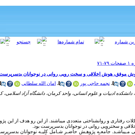
وش موفق، هوش اخلاقی و سخت رویی روانی در نوجوانان بدسرپرست
،
نجمه حاجی پور
،
امان الله سلطانی
 دانشکده ادبیات و علوم انسانی، واحد کرمان، دانشگاه آزاد اسلامی، کر
 رفتاری و روان­شناختی متعددی می­باشند. از این رو هدف از این پژ
اقی و سخت
رویی روانی در نوجوانان بدسرپرست بود.
مـی­باشـد. جامعـه پژوهـش حاضـر شـامل کلیـه نوجوانان بدسرپرست