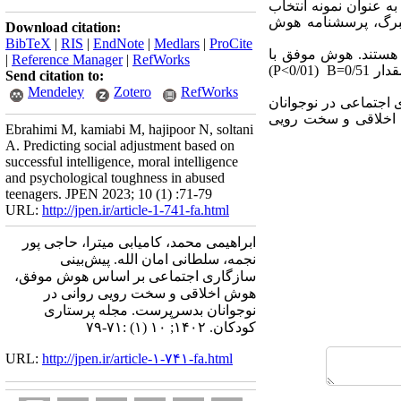
­ای به ­عنوان نمونه انتخاب
نبرگ، پرسشنامه هوش
Download citation:
BibTeX
|
RIS
|
EndNote
|
Medlars
|
ProCite
هستند.
هوش موفق
با
|
Reference Manager
|
RefWorks
ار 0/51=
B
(0/01
P<
)
Send citation to:
Mendeley
Zotero
RefWorks
 اجتماعی در نوجوانان
 اخلاقی و سخت ­رویی
Ebrahimi M, kamiabi M, hajipoor N, soltani
A. Predicting social adjustment based on
successful intelligence, moral intelligence
and psychological toughness in abused
teenagers. JPEN 2023; 10 (1) :71-79
URL:
http://jpen.ir/article-1-741-fa.html
ابراهیمی محمد، کامیابی میترا، حاجی پور
نجمه، سلطانی امان الله. پیش‌بینی
سازگاری اجتماعی بر اساس هوش موفق،
هوش اخلاقی و سخت رویی روانی در
نوجوانان بدسرپرست. مجله پرستاری
کودکان. ۱۴۰۲; ۱۰ (۱) :۷۱-۷۹
URL:
http://jpen.ir/article-۱-۷۴۱-fa.html