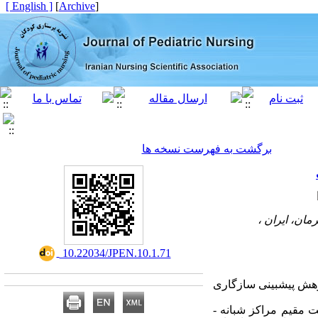
[ English ]
]
Archive
[
برگشت به فهرست نسخه ها
مان، ایران ،
‎ 10.22034/JPEN.10.1.71
وهش
پیش
بینی سازگاری
 مقیم مراکز شبانه ­