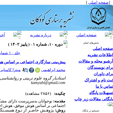
[
صفحه اصلی
]
بخش‌های اصلی
دوره ۱۰، شماره ۱ - ( پاییز ۱۴۰۲ )
صفحه اصلی
جلد ۱۰ شماره ۱ صفحات ۷۹-۷۱
اطلاعات نشریه
آرشیو مجله و مقالات
پیش‌بینی سازگاری اجتماعی بر اساس ه
برای نویسندگان
محمد ابراهیمی
،
میترا کامیابی
برای داوران
استادیار گروه علوم تربیتی و روانشناسی،
ثبت نام و اشتراک
kamyabi@gmail.com
تماس با ما
تسهیلات پایگاه
چکیده:
(۲۸۵۶ مشاهده)
بایگانی مقالات زیر چاپ
مقدمه:
نوجوانان بدسرپرست دارای مشکلات
اجتماعی بر اساس هوش موفق، هوش اخل
روش:
پژوهـش حاضـر از نـوع همبسـتگی 
جستجو در پایگاه