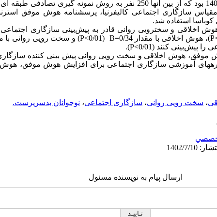
از بین آن­ها 250 نفر به روش نمونه ‏گیری تصادفی طبقه 
ه مقیاس سازگاری اجتماعی کالیفرنیا، پرسشنامه هوش موفق استر
کوباسا استفاده شد.
وش اخلاقی و سخت
رویی روانی
قادر به پیش‌بینی
سازگاری اجتماعی
P
)
،
هوش اخلاقی
با مقدار 0/34=
B
(0/01
P<
)
و
سخت
­
رویی روانی
با مقد
ی را پیش‌بینی کنند
(0/01
P<
).
 موفق، هوش اخلاقی و سخت
­
رویی روانی پیش­ بینی کننده سازگاری
دوره­های آموزشی سازگاری اجتماعی برای افزایش هوش موفق، هوش
قی
،
سخت رویی روانی
،
سازگاری اجتماعی
،
نوجوانان بدسرپرست.
خصصي
ارسال پیام به نویسنده مسئول