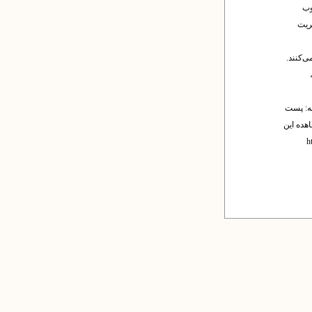
وب
یریت
ی‌کنند.
له: پست
اهده این
http-