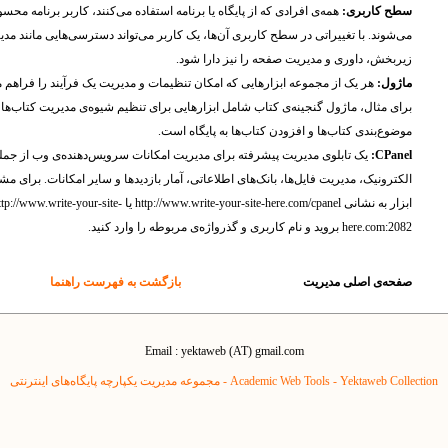
سطح کاربری:
همه‌ی افرادی که از پایگاه یا برنامه استفاده می‌کنند، کاربر برنامه محس
می‌شوند. با تغییراتی در سطح کاربری آن‌ها، یک کاربر می‌تواند دسترسی‌هایی مانند مد
زیربخش، داوری و مدیریت صفحه را نیز دارا شود.
ماژول:
هر یک از مجموعه ابزارهایی که امکان تنظیمات و مدیریت یک فرآیند را فراهم م
برای مثال، ماژول گنجینه‌ی کتاب شامل ابزارهایی برای تنظیم شیوه‌ی مدیریت کتاب‌ها،
موضوع‌بندی کتاب‌ها و افزودن کتاب‌ها به پایگاه است.
CPanel:
یک تابلوی مدیریت پیشرفته برای مدیریت امکانات سرویس‌دهنده‌ی وب از جم
الکترونیک، مدیریت فایل‌ها، بانک‌های اطلاعاتی، آمار بازدید‌ها و سایر امکانات. برای مش
ابزار به نشانی http://www.write-your-site-here.com/cpanel یا ://www.write-your-site
here.com:2082 بروید و نام کاربری و گذرواژه‌ی مربوطه را وارد کنید.
صفحه‌ی اصلی مدیریت
بازگشت به فهرست راهنما
Email : yektaweb (AT) gmail.com
Yektaweb Collection - مجموعه مدیریت یکپارچه پایگاه‌های اینترنتی
Academic Web Tools -