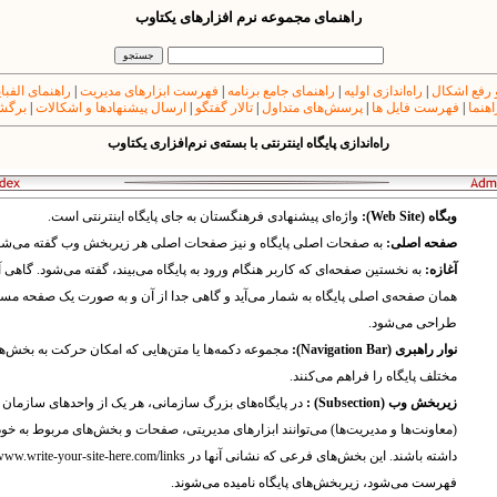
راهنمای مجموعه نرم افزارهای یکتاوب
 رفع اشکال
|
راه‌اندازی اولیه
|
راهنمای جامع برنامه
|
فهرست ابزارهای مدیریت
|
راهنمای الفبا
اهنما
|
فهرست فایل ها
|
پرسش‌های متداول
|
تالار گفتگو
|
ارسال پیشنهادها و اشکالات
|
برگشت
راه‌اندازی پایگاه اینترنتی با بسته‌ی نرم‌افزاری یکتاوب
وبگاه (Web Site):
واژه‌ای پیشنهادی فرهنگستان به جای پایگاه اینترنتی است.
صفحه اصلی:
به صفحات اصلی پایگاه و نیز صفحات اصلی هر زیربخش وب گفته می‌شو
آغازه:
به نخستین صفحه‌ای که کاربر هنگام ورود به پایگاه می‌بیند، گفته می‌شود. گاهی آ
همان صفحه‌ی اصلی پایگاه به شمار می‌آید و گاهی جدا از آن و به صورت یک صفحه مس
طراحی می‌شود.
نوار راهبری (Navigation Bar):
مجموعه دکمه‌ها یا متن‌هایی که امکان حرکت به بخش‌ه
مختلف پایگاه را فراهم می‌کنند.
زیربخش وب (Subsection) :
در پایگاه‌های بزرگ سازمانی، هر یک از واحدهای سازمان
(معاونت‌ها و مدیریت‌ها) می‌توانند ابزارهای مدیریتی، صفحات و بخش‌های مربوط به خود
فهرست می‌شود، زیربخش‌های پایگاه نامیده می‌شوند.