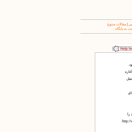
یی
|
مقالات متنوع
 به پایگاه
د.
غازه
تقل
ای
 را
داشته باشند. این بخش‌های فرعی که نشانی آنها در http://www.write-your-site-here.com/links/