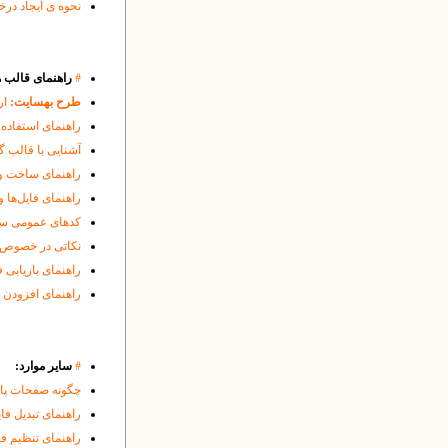
نحوه ی ایجاد درخواست CSR و نصب SSL
#
راهنمای قالب ه
طرح بهسایت:
ار
راهنمای استفاده 
آشنایی با قالب گ
راهنمای ساخت و
راهنمای فایل‌ها 
کدهای عمومی سود
نکاتی در خصوص حذف cache مرورگر ها
راهنمای بازیابی 
راهنمای افزودن 
#
سایر موارد:
چگونه صفحات پایگ
راهنمای تبدیل فایل
راهنمای تنظیم فایرفاکس (Firefox) برای ایجاد امک