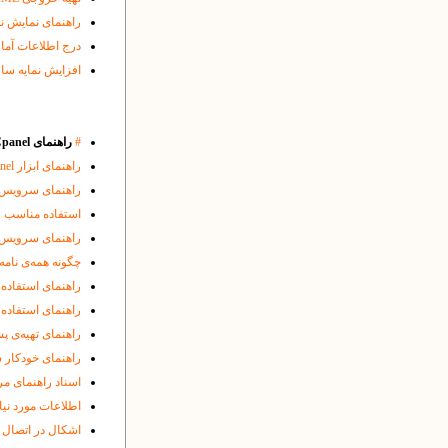
راهنمای نمایش ن
درج اطلاعات آماری گوگل اسکالر ( r
افزایش نمایه ساز
#
راهنمای Cpanel و سایر ابزارها و مباحث سرور:
راهنمای ابزار
nel
راهنمای سرویس Webmail بر روی سرور یکتا
استفاده مناسب 
راهنمای سرویس FTP بر روی سرور یکتا
چگونه‌ همه‌ی نامه
راهنمای استفاده از
راهنمای استفاده ا
راهنمای تهیه‌ی پش
راهنمای خودکار 
اسناد راهنمای م
اطلاعات مورد نی
اشکال در اتصال 