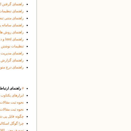
راهنمای گرفتن enamad و درج لوگوی مربوطه در پایگاه
راهنمای تنظیمات
راهنمای متنی تن
راهنمای سامانه پی
راهنمای روش های
راهنمای html و درج متون فارسی و انگلیسی با چینش و جهت مناسب
تنظیمات نوشتن ف
راهنمای مدیریت پ
راهنمای گزارش گ
راهنمای درج متون در فا
#
راهنمای ارتباط 
ابزارهای یکتاوب 
نحوه ثبت مقالات منتشر 
نحوه ثبت مقالات منتشر 
چگونه فایل پی دی اف ( PDF ) قابل جست و جو در کاوشگر ویژه ی اسناد 
چرا گوگل اسکالر 
تهیه خروجی XML مقالات برای ثبت در نمایه هایی مثل ISC، DOAJ یا Index Cpoernicus