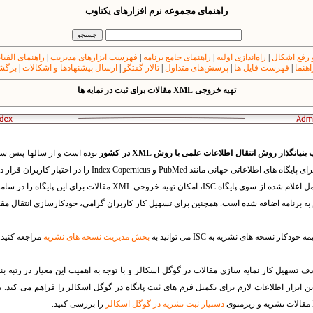
راهنمای مجموعه نرم افزارهای یکتاوب
 رفع اشکال
|
راه‌اندازی اولیه
|
راهنمای جامع برنامه
|
فهرست ابزارهای مدیریت
|
راهنمای الفبا
اهنما
|
فهرست فایل ها
|
پرسش‌های متداول
|
تالار گفتگو
|
ارسال پیشنهادها و اشکالات
|
برگشت
تهیه خروجی XML مقالات برای ثبت در نمایه ها
انگذار روش انتقال اطلاعات علمی با روش XML در کشور
بوده است و از سالها پیش سام
ند PubMed و Index Copernicus را در اختیار کاربران قرار داده است.
شرکت یکتاوب با توجه به دستورالعمل اعلام شده از سوی پایگاه ISC، امکان تهی
 برنامه اضافه شده است. همچنین برای تسهیل کار کاربران گرامی، خودکارسازی انتقال مقالات به ISC نیز انجام 
ودکار نسخه های نشریه به ISC می توانید به
بخش مدیریت نسخه های نشریه
مراجعه کنید.
هدف تسهیل کار نمایه سازی مقالات در گوگل اسکالر و با توجه به اهمیت این معیار در رتبه بند
بزار اطلاعات لازم برای تکمیل فرم های ثبت پایگاه در گوگل اسکالر را فراهم می کند. برای
دستیار ثبت نشریه در گوگل اسکالر
را بررسی کنید.