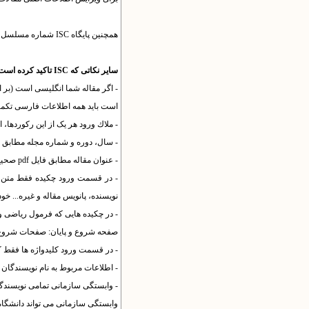
همچنین پایگاه ISC شماره مسلسل نشریه را از شما درخواست می کند. این شماره را می توانید در بخش "
سایر نکاتی که ISC تاکید کرده است را در ادامه بررسی کنید:
- اگر مقاله شما انگلیسی است (بر
است باید همه اطلاعات فارسی تکمی
- ملاك ورود هر یک از این رکوردها، اطلاعات موج
- سال، دوره و شماره مجله مطابق فایل pdf 
- عنوان مقاله مطابق فایل pdf صحیح و کامل وارد شود.
- در قسمت ورود چکیده فقط متن چک
نویسنده، پانویس مقاله و غیره... خود
- در چکیده هایی که فرمول ریاضی و اعداد ا
صفحه شروع و پایان: صفحات شروع و پایان مقال
- در قسمت ورود کلیدواژه ها فقط ک
- اطلاعات مربوط به نام نویسندگان کامل و صحیح مطابق فایل pdf وارد ش
- وابستگی سازمانی تمامی نویسندگا
وابستگی سازمانی می تواند دانشگاه