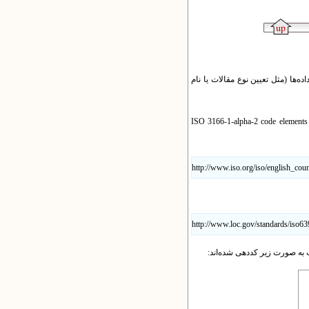
‌ها (مثل تعیین نوع مقالات یا نام
هر جا که استانداردهایی وجود داشته‌ است سعی شده است از آنها استفاده شود. برای مثال کشورها مطابق استاندارد ISO 3166-1-alpha-2 code elements
http://www.iso.org/iso/english_cou
http://www.loc.gov/standards/iso63
 به صورت زیر کددهی شده‌اند: