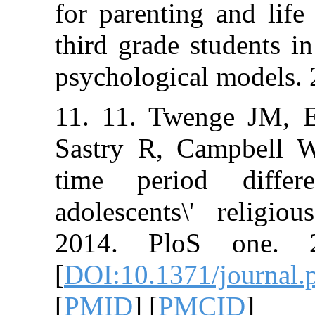
for parenting a
third grade stu
psychological m
11. 11. Twenge
Sastry R, Camp
time period 
adolescents\' r
2014. PloS o
[
DOI:10.1371/j
[
PMID
] [
PMCI