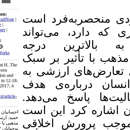
Download citation:
: ربه‌فرد است
BibTeX
|
RIS
|
EndNote
|
Medlars
|
ProCite
|
ارد، می‌تواند
Reference Manager
|
RefWorks
Send citation to:
لاترین درجه
Mendeley
Zotero
RefWorks
 تأثیر بر سبک
ehsanian E, hojjati H. The
های ارزشی به
relationship between
religious orientation and
رباره‌ی هدف
self-actualization in 12-18-
year-old . JPEN 2017; 4
(1) :30-35
 پاسخ می‌دهد
URL:
http://jpen.ir/article-
1-191-fa.html
ره کرد این است
احسانیان الهام، حجتی
حمید. ارتباط جهت‌گیری
پرورش اخلاقی
مذهبی با خودشکوفایی
نوجوانان ۱۲ -۱۸ سال.