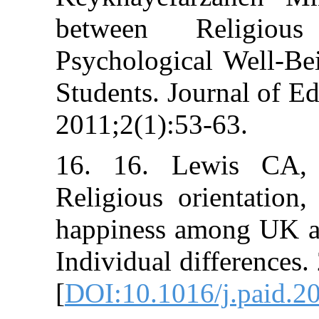
between Rel
Psychological 
Students. Journ
2011;2(1):53-63
16. 16. Lewi
Religious orien
happiness among
Individual diff
[
DOI:10.1016/j.