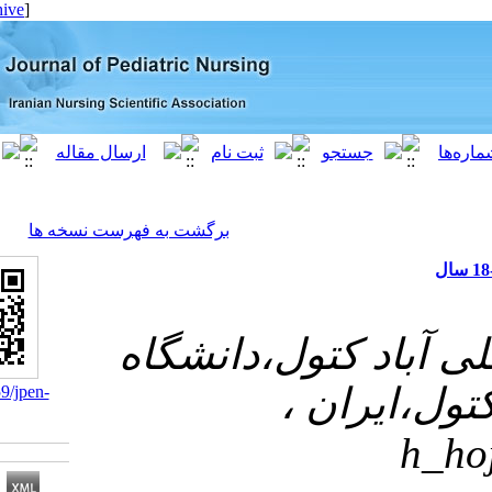
[ English ]
]
Archive
[
برگشت به فهرست نسخه ها
کتول،دانشگاه
یران
‎ 10.21859/jpen-
04015