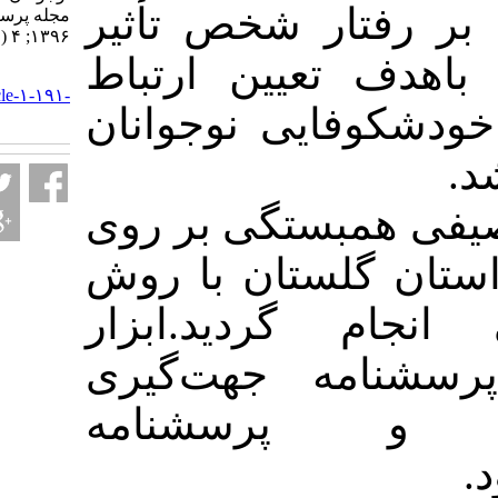
ار شخص تأثیر
مجله پرستاری کودکان.
۱۳۹۶; ۴ (۱) :۳۰-۳۵
 تعیین ارتباط
URL:
http://jpen.ir/article-۱-۱۹۱-
فایی نوجوانان
fa.html
: ستگی بر روی
384 ستان با روش
 گردید.ابزار
امه جهت‌گیری
پرسشنامه