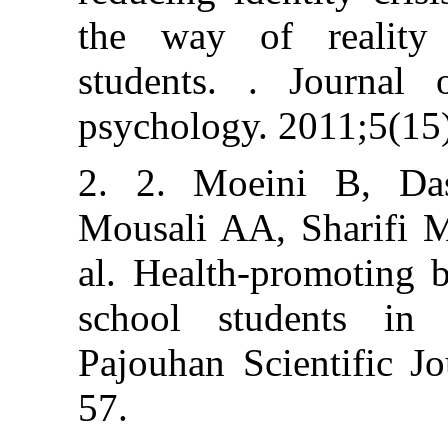
the way of r
students. . J
psychology. 201
2. 2. Moeini 
Mousali AA, Sh
al. Health-pro
school stude
Pajouhan Scient
57.