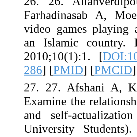
26. 26. Allah
Farhadinasab A
video games pl
an Islamic co
2010;10(1):1. [
286
] [
PMID
] [
P
27. 27. Afsha
Examine the rel
and self-actua
University Stu