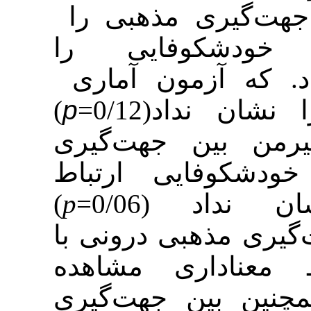
: ری مذهبی را
(9)67/82ی را
(12/42)50/34 آماری
)
p
اد(0/12
ین جهت‌گیری
فایی ارتباط
)
p
 (0/06
.ذهبی درونی با
داری مشاهده
بین جهت‌گیری