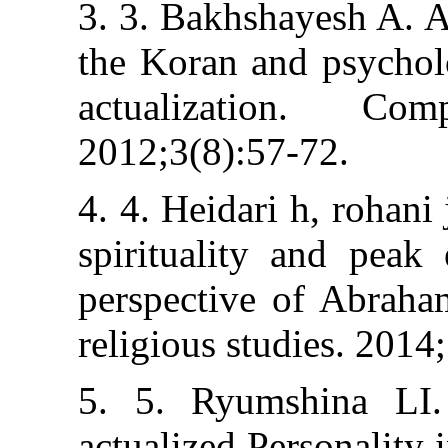
3. 3. Bakhshaye
the Koran and p
actualizatio
2012;3(8):57-72
4. 4. Heidari h,
spirituality an
perspective of
religious studie
5. 5. Ryumshin
actualized Pers