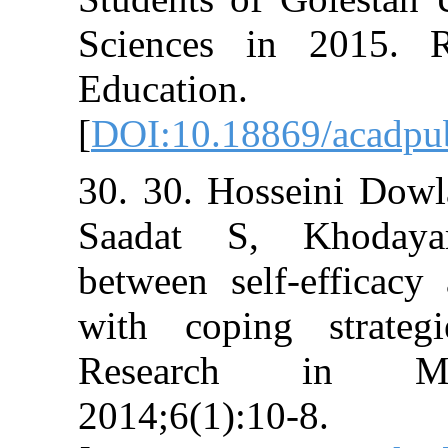
Sciences in 2
Education
[
DOI:10.18869/
30. 30. Hossein
Saadat S, Kh
between self-ef
with coping s
Research i
2014;6(1):10-8.