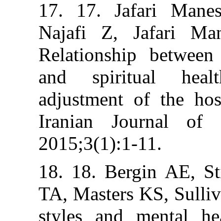
17. 17. Jafar
Najafi Z, Jaf
Relationship be
and spiritua
adjustment of t
Iranian Journa
2015;3(1):1-11.
18. 18. Bergin
TA, Masters KS,
styles and men