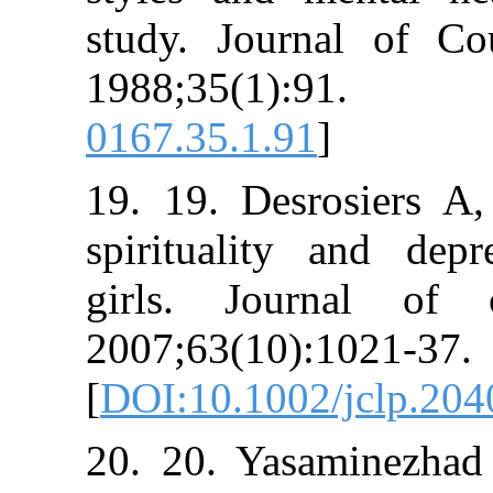
study. Journal
1988;35(1)
0167.35.1.91
]
19. 19. Desrosi
spirituality a
girls. Journa
2007;63(10):10
[
DOI:10.1002/j
20. 20. Yasam