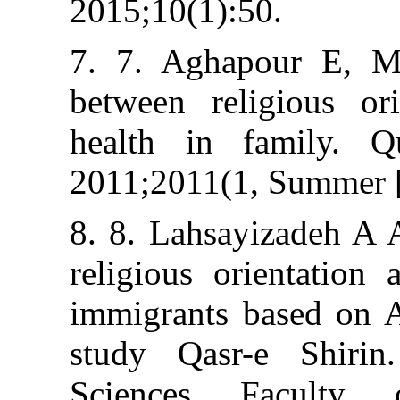
2015;10(1):50.
7. 7. Aghapour
between religi
health in fam
2011;2011(1, S
8. 8. Lahsayiz
religious orien
immigrants bas
study Qasr-e 
Sciences Fac