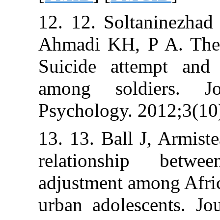
12. 12. Soltani
Ahmadi KH, P A
Suicide attemp
among soldie
Psychology. 201
13. 13. Ball J,
relationship
adjustment amon
urban adolescen