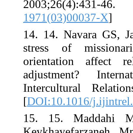
2003;26(4):43
1971(03)00037
14. 14. Navara
stress of mis
orientation af
adjustment? 
Intercultural R
[
DOI:10.1016/j.
15. 15. Mad
Keykhayefarza