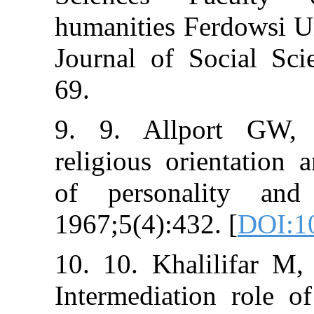
humanities Ferd
Journal of Soci
69.
9. 9. Allpor
religious orien
of personalit
1967;5(4):432. 
10. 10. Khalil
Intermediation 