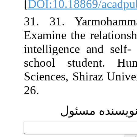
[
DOI:10.18869/
31. 31. Yarm
Examine the rel
intelligence an
school studen
Sciences, Shira
26.
ه مسئول