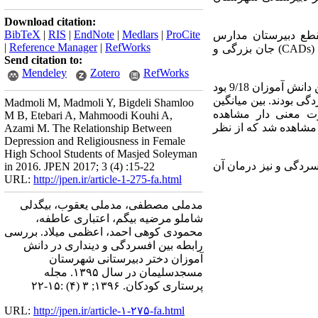
Download citation:
BibTeX
|
RIS
|
EndNote
|
Medlars
|
ProCite
قطع دبیرستان مدارس
|
Reference Manager
|
RefWorks
(
CADs
) جان بزرگی و
Send citation to:
Mendeley
Zotero
RefWorks
13/35 وارد مطالعه گردیدند. میانگین نمره افسردگی در این دانش آموزان 9/18 بود
ار درجاتی از افسردگی بودند. بین میانگین
Madmoli M, Madmoli Y, Bigdeli Shamloo
وت معنی دار مشاهده
M B, Etebari A, Mahmoodi Kouhi A,
 مشاهده شد که از نظر
Azami M. The Relationship Between
Depression and Religiousness in Female
High School Students of Masjed Soleyman
سردگی و نیز درمان آن
in 2016. JPEN 2017; 3 (4) :15-22
URL:
http://jpen.ir/article-1-275-fa.html
مدملی مصطفی، مدملی یعقوب، بیگدلی
شاملو مرضیه بیگم، اعتباری عاطفه،
محمودی کوهی احمد، اعظمی میلاد. بررسی
رابطه بین افسردگی و دینداری در دانش
آموزان دختر دبیرستانی شهرستان
مسجدسلیمان در سال ۱۳۹۵. مجله
پرستاری کودکان. ۱۳۹۶; ۳ (۴) :۱۵-۲۲
URL:
http://jpen.ir/article-۱-۲۷۵-fa.html