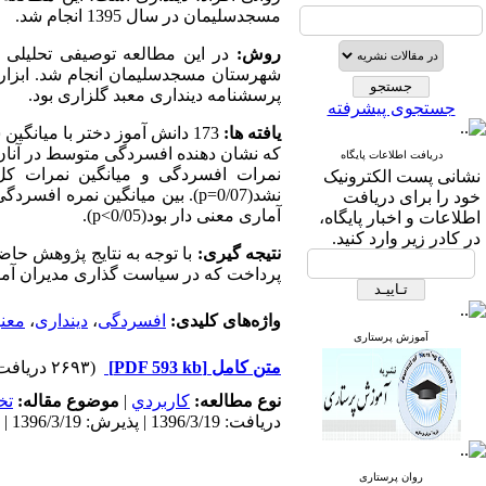
مسجدسلیمان در سال 1395 انجام شد.
روش:
در این مطالعه توصیفی تحلیلی
شهرستان مسجدسلیمان انجام شد. ابزار
پرسشنامه دینداری معبد گلزاری بود.
جستجوی پیشرفته
یافته ها:
173 دانش آموز دختر با میانگین سنی 1/08
دریافت اطلاعات پایگاه
نمرات افسردگی و میانگین نمرات کل
نشانی پست الکترونیک
نشد(0/07
p=
). بین میانگین نمره افسرد
خود را برای دریافت
آماری معنی دار بود(0/05>
p
).
اطلاعات و اخبار پایگاه،
در کادر زیر وارد کنید.
نتیجه گیری:
با توجه به نتایج پژوهش حا
پرداخت که در سیاست گذاری مدیران آمو
واژه‌های کلیدی:
افسردگی
،
دینداری
،
معن
آموزش پرستاری
متن کامل
[PDF 593 kb]
(۲۶۹۳ دریافت)
نوع مطالعه:
كاربردي
|
موضوع مقاله:
تخ
دریافت: 1396/3/19 | پذیرش: 1396/3/19 | انتشار: 1396/3/19
روان پرستاری