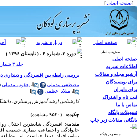
[
صفحه اصلی
]
بخش‌های اصلی
دوره ۳، شماره ۴ - ( تابستان ۱۳۹۶ )
صفحه اصلی
جلد ۳ شماره ۴ صفحات ۲۲-۱۵
اطلاعات نشریه
آرشیو مجله و مقالات
بررسی رابطه بین افسردگی و دینداری در 
برای نویسندگان
مصطفی مدملی
،
یعقوب مدملی
برای داوران
،
میلاد اعظمی
ثبت نام و اشتراک
کارشناس ارشد آموزش پرستاری، دانشگا
تماس با ما
تسهیلات پایگاه
چکیده:
(۹۵۴۰ مشاهده)
بایگانی مقالات زیر چاپ
مقدمه:
افسردگی شایعترین اختلال روان
خانوادگی و اجتماعی، بیماری جسمی، اق
جستجو در پایگاه
روانی افراد، دینداری است، این مطالع