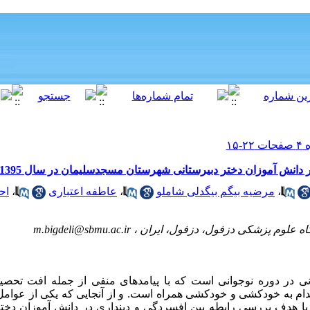
دانش آموزان دختر دبیرستانی شهرستان مسجدسلیمان در سال 1395
،
مرضیه بیگم بیگدلی شاملو
،
عاطفه اعتباری
،
اح
ه علوم پزشکی دزفول، دزفول، ایران ،
m.bigdeli@sbmu.ac.ir
ی در دوره نوجوانی است که با پیامدهای منفی از جمله افت تحصیل
دام به خودکشی و خودکشی همراه است. و از آنجایی که یکی از عوامل
ه با هدف بررسی رابطه بین افسردگی و دینداری در دانش آموزان دخت