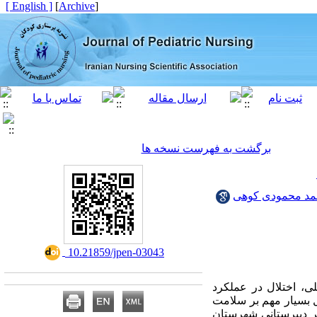
[ English ]
]
Archive
[
برگشت به فهرست نسخه ها
مد محمودی کوهی
‎ 10.21859/jpen-03043
ی، اختلال در عملکرد
 بسیار مهم بر سلامت
ر دبیرستانی شهرستان