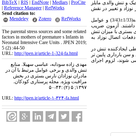
BibTeX
|
RIS
|
EndNote
|
Medlars
|
ProCite
یک و تنش والدی مایلز
|
Reference Manager
|
RefWorks
نوزاد و تغییر در نقش
Send citation to:
Mendeley
Zotero
RefWorks
عوامل مربوط به نورها و صداهای محیط به عنوان مهمترین عامل تنش زا برای مادران مطرح بوده(1/33±3/43) و عوامل
2/) به ترتیب در مرتبه بعد قرار داشتند. آزمون ضریب
ی بستری با میزان تنش
The parental stress sources and some related
factors in mothers of premature s Infants in
فعات اتصال نوزاد به
Neonatal Intensive Care Units . JPEN 2019;
5 (2) :44-50
ی ایجادکننده تنش در
URL:
http://jpen.ir/article-1-324-fa.html
 سن بارداری پایین تر
 شوند، لزوم اجرای
مهدی زاده سودابه، عباسی سهیلا. منابع
تنش والدی و برخی عوامل مرتبط با آن در
مادران نوزادان نارس بستری در بخش
مراقبت ویژه. مجله پرستاری کودکان.
۱۳۹۷; ۵ (۲) :۴۴-۵۰
URL:
http://jpen.ir/article-۱-۳۲۴-fa.html