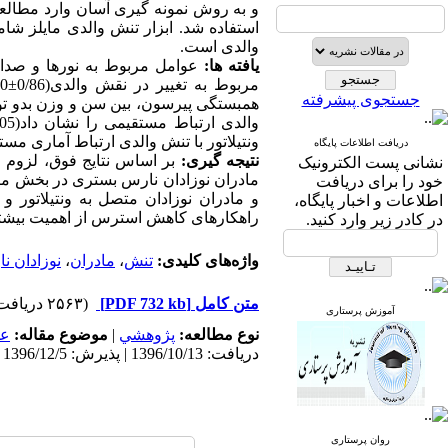
و به روش نمونه گیری آسان وارد مطالعه
استفاده شد. ابزار تنش والدی مایلز شا
والدی است.
یافته ها:
جستجوی پیشرفته
همبستگی پیرسون، بین سن و وزن بدو تول
والدی ارتباط مستقیمی را نشان داد(
05
ونتیلاتور با تنش والدی ارتباط آماری م
دریافت اطلاعات پایگاه
نتیجه گیری:
بر اساس نتایج فوق، لزوم 
نشانی پست الکترونیک
مادران نوزادان نارس بستری در بخش مراق
خود را برای دریافت
و مادران نوزادان متصل به ونتیلاتور 
اطلاعات و اخبار پایگاه،
راهکارهای کاهش استرس از اهمیت بیشت
در کادر زیر وارد کنید.
واژه‌های کلیدی:
تنش
،
مادران
،
نوزادان ن
متن کامل
[PDF 732 kb]
(۲۵۶۳ دریافت)
آموزش پرستاری
نوع مطالعه:
پژوهشي
|
موضوع مقاله:
عم
دریافت: 1396/10/13 | پذیرش: 1396/12/5 | انتشار: 1397/10/1
روان پرستاری