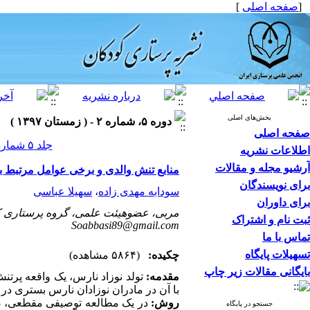
[
صفحه اصلی
]
بخش‌های اصلی
دوره ۵، شماره ۲ - ( زمستان ۱۳۹۷ )
صفحه اصلی
جلد ۵ شماره ۲ صفحات ۵۰-۴۴
اطلاعات نشریه
آرشیو مجله و مقالات
منابع تنش والدی و برخی عوامل مرتبط ب
برای نویسندگان
سودابه مهدی زاده
،
سهیلا عباسی
برای داوران
مربی، عضوهیئت علمی، گروه پرستاری کود
ثبت نام و اشتراک
Soabbasi89@gmail.com
تماس با ما
تسهیلات پایگاه
چکیده:
(۵۸۶۴ مشاهده)
بایگانی مقالات زیر چاپ
مقدمه:
تولد نوزاد نارس، یک واقعه پرتن
با آن در مادران نوزادان نارس بستری در
روش:
جستجو در پایگاه