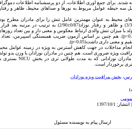
 شدند. برای جمع آوری اطلاعات، از دو پرسشنامه اطلاعات دموگراف
مل سه حیطه عوامل مربوط به نورها و صداهای محیط، ظاهر و رفتار 
مربوط به تغییر در نقش والدی(0/86±3/30) و ظاهر و رفتار نوزاد(0/87±90
د با میزان تنش والدی ارتباط معکوس و معنی دار و بین تعداد روزها
p<0.
). هم چنین بر اساس آزمون ضریب همبستگی اسپیرمن، تعداد د
ستقیم و معنی داری داشت(
p<0.05
).
انجام مداخلات در جهت کاهش استرس به ویژه در زمینه عوامل محیط
بت ویژه ضروری است. هم چنین در مادران نوزادان با وزن بدو تولد و
و مادران نوزادانی که به مدت طولانی تری در بخش
NICU
بستری می
ری برخوردار است.
ارس
،
بخش مراقبت ویژه نوزادان
ومى
ارسال پیام به نویسنده مسئول