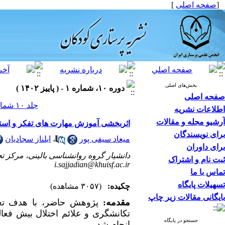
[
صفحه اصلی
]
بخش‌های اصلی
دوره ۱۰، شماره ۱ - ( پاییز ۱۴۰۲ )
صفحه اصلی
جلد ۱۰ شماره ۱ صفحات ۱۲-۱
اطلاعات نشریه
آرشیو مجله و مقالات
اثربخشی آموزش مهارت های تفکر و استدلا
برای نویسندگان
میعاد سیفی پور
،
ایلناز سجادیان
برای داوران
دانشیار گروه روانشناسی بالینی، مرکز ت
ثبت نام و اشتراک
i.sajjadian@khuisf.ac.ir
تماس با ما
تسهیلات پایگاه
چکیده:
(۳۰۵۷ مشاهده)
بایگانی مقالات زیر چاپ
مقدمه:
پژوهش حاضر، با هدف تعیی
جستجو در پایگاه
انجام شد.