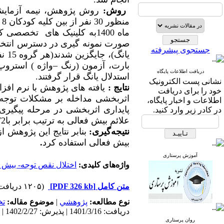
روش‌:
روش پژوهش، نیمه آزمایشی از 
ماه 1400به کلینیک های تخص
صورت نمونه گیری در دسترس انتخا
جستجوی پیشرفته
یان
بارت، آزمون (رنگ
–واژه ) استروپ
دریافت اطلاعات پایگاه
استدلال یانگ قرار گرفتند.
نشانی پست الکترونیک
نتایج :
یافته های پژوهش با نرم افزا
خود را برای دریافت
اثربخشی مداخله بر
مشکلات توجه ا
اطلاعات و اخبار پایگاه،
پایداری اثربخشی در مرحله پیگیری
در کادر زیر وارد کنید.
علائم بیش فعالی به ترتیب برابر با72 درصد ، 83 درصد و 82درصد به دست آمده است
نتیجه‌گیری:
بنابر نتایج این پژوهش
بیش فعالی استفاده کرد
.
آموزش پرستاری
واژه‌های کلیدی:
اختلال نقص توجه- بیش 
متن کامل
[PDF 326 kb]
(۱۲۰۵ دریافت)
نوع مطالعه:
پژوهشي
|
موضوع مقاله:
ت
دریافت: 1401/3/16 | پذیرش: 1402/2/27 | انتشار: 1402/7/10
روان پرستاری