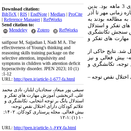
د.
بدین
Download citation:
ی که در بازه زمانی مهر تا آذر
BibTeX
|
RIS
|
EndNote
|
Medlars
|
ProCite
به مطالعه بودند به
|
Reference Manager
|
RefWorks
Send citation to:
ای تفکر و استدلال
Mendeley
Zotero
RefWorks
الی، مقیاس سنجش تکانشگری
مهارت های تفکر و
saifipour M, Sajjadian I, Nadi M A. The
effectiveness of Young's thinking and
 شد. نتایج حاکی از
reasoning skills training package on the
ه- بیش فعالی
و نیز
selective attention, impulsivity and
symptoms in children with attention deficit
توجه، تکانشگری و
hyperactivity disorder. JPEN 2023; 10 (1)
:1-12
 اختلال نقص توجه
–
URL:
http://jpen.ir/article-1-677-fa.html
سیفی پور میعاد، سجادیان ایلناز، نادی محمد
علی. اثربخشی آموزش مهارت های تفکر و
استدلال یانگ بر توجه انتخابی، تکانشگری و
علائم کودکان دارای اختلال نقص توجه-
بیش فعالی. مجله پرستاری کودکان. ۱۴۰۲;
۱۰ (۱) :۱-۱۲
URL:
http://jpen.ir/article-۱-۶۷۷-fa.html