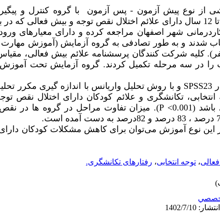
نوع پیش آزمون - پس آزمون با گروه کنترل و پیگیری 3 ماهه بو
منظور 30 نفر از بین کلیه کودکان 8 تا 12 سال دارای علائم اختلال نقص توجه و بیش فعال
صی کاردرمانی شهر اصفهان مراجعه کرده و دارای معیارهای ورود 
ب شدند و به طور تصادفی به گروه آزمایش (آموزش مهارت ه
گ)، جایگزین شدند(هر گروه 15 نفر). کلیه شرکت کنندگان پرسشنامه علائم بیش فع
 را در سه مرحله تکمیل کردند. گروه آزمایش تحت آموزش 
ر
SPSS23
و با روش تحلیل واریانس با اندازه گیری مکرر تحلیل
نتخابی، تکانشگری و علائم کودکان دارای اختلال نقص توج
 باشد
(0.001
>
P
).
میزان تفاوت مراحل در گروه ها
در نقص 
.
 از این نوع آموزش می‌توان برای کاهش مشکلات کودکان دارای
فعالی
،
توجه انتخابی
،
رفتارهای تکانشگری.
خصصي