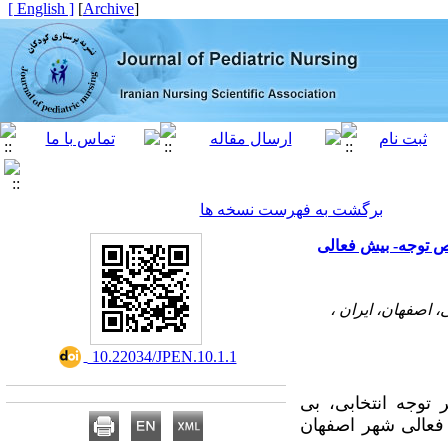
[ English ]
]
Archive
[
برگشت به فهرست نسخه ها
قص توجه- بیش فعالی
 اصفهان، ایران ،
‎ 10.22034/JPEN.10.1.1
توجه انتخابی، بی
تلا به نقص توجه - بیش فعالی شهر اصفهان