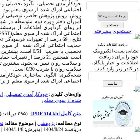
خودکارآمدی تحصیلی، انگیزه تحصیلی و 
اجتماعی ادراک شده از سوی معلم بود.
آموزان دختر دوره دوم متوسطه در شهر
جستجوی پیشرفته
اجتماعی ادراک شده از سوی معلم(PSST)، استرس تحصیلی(LASRS) و فرسودگی تحصیلی(AB) استفاده شد.
نتایج : 69 درصد از تغییرات فر
حمایت اجتماعی ادراک شده از سوی مع
دریافت اطلاعات پایگاه
نشانی پست الکترونیک
خود را برای دریافت
است. همچنین 21 درصد از 
اطلاعات و اخبار پایگاه،
و سلامت روان تبیین می‌شود. بیشترین 
در کادر زیر وارد کنید.
سلامت روان با ضریب 0/30 است.
نتیجه‌گیری: الگوی ساختاری خودکارآم
اجتماعی ادراک شده از سوی معلم از ب
واژه‌های کلیدی:
خودکارآمدی تحصیلی
،
ان
آموزش پرستاری
شده از سوی معلم.
متن کامل
[PDF 514 kb]
(۲۹۵ دریافت)
نوع مطالعه:
پژوهشي
|
موضوع مقاله:
ت
دریافت: 1404/8/24 | پذیرش: 1404/11/8 | انتشار: 1405/1/8
روان پرستاری