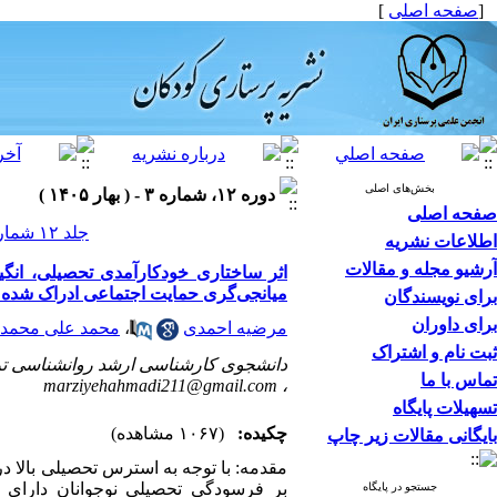
[
صفحه اصلی
]
بخش‌های اصلی
دوره ۱۲، شماره ۳ - ( بهار ۱۴۰۵ )
صفحه اصلی
جلد ۱۲ شماره ۳ صفحات ۴۷-۳۱
اطلاعات نشریه
آرشیو مجله و مقالات
اثر ساختاری خودکارآمدی تحصیلی، ان
میانجی‌گری حمایت اجتماعی ادراک شده 
برای نویسندگان
برای داوران
مرضیه احمدی
،
محمد علی محمد
ثبت نام و اشتراک
دانشجوی کارشناسی ارشد روانشناسی تربی
تماس با ما
marziyehahmadi211@gmail.com
،
تسهیلات پایگاه
چکیده:
(۱۰۶۷ مشاهده)
بایگانی مقالات زیر چاپ
مقدمه: با توجه به استرس تحصیلی بالا د
بر فرسودگی تحصیلی نوجوانان دارای
جستجو در پایگاه