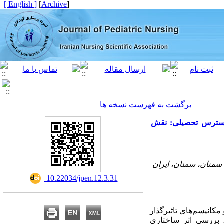
[ English ]
]
Archive
[
برگشت به فهرست نسخه ها
 استرس تحصیلی: نقش
سمنان، سمنان، ایران
‎ 10.22034/jpen.12.3.31
مکانیسم‌های تاثیرگذار
 بررسی اثر ساختاری