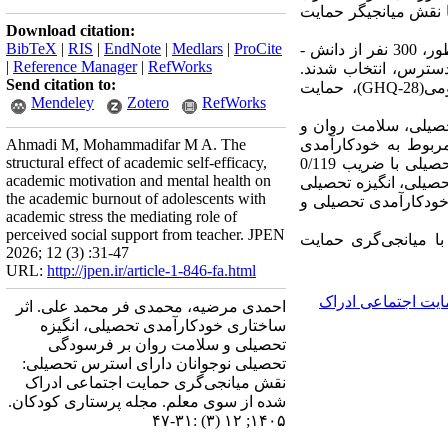
نقش میانجی­گر حمایت
Download citation:
BibTeX
|
RIS
|
EndNote
|
Medlars
|
ProCite
روش‌‌: روش پژوهش حاضر، توصیفی از نوع همبستگی و مبتنی بر مدل‌سازی معادلات ساختاری بود. بدین منظور، 300 نفر از دانش ­
|
Reference Manager
|
RefWorks
دسترس، انتخاب شدند.
Send citation to:
ابزارهای گردآوری اطلاعات از پرسشنامه­ های خودکارآمدی(Muris)، انگیزش تحصیلی(AMS)، سلامت عمومی(GHQ-28)، حمایت
Mendeley
Zotero
RefWorks
 تحصیلی، سلامت روان و
ربوط به خودکارآمدی
Ahmadi M, Mohammadifar M A. The
structural effect of academic self-efficacy,
تحصیلی با ضریب 0/51 است. بیشترین تاثیر غیرمستقیم بر فرسودگی تحصیلی نیز مربوط به خودکارآمدی تحصیلی با ضریب 0/119
academic motivation and mental health on
 تحصیلی، انگیزه تحصیلی
the academic burnout of adolescents with
خودکارآمدی تحصیلی و
academic stress the mediating role of
perceived social support from teacher. JPEN
ا میانجی‌گری حمایت
2026; 12 (3) :31-47
URL:
http://jpen.ir/article-1-846-fa.html
یت اجتماعی ادراک
احمدی مرضیه، محمدی فر محمد علی. اثر
ساختاری خودکارآمدی تحصیلی، انگیزه
تحصیلی و سلامت روان بر فرسودگی
تحصیلی نوجوانان دارای استرس تحصیلی:
نقش میانجی‌گری حمایت اجتماعی ادراک
شده از سوی معلم. مجله پرستاری کودکان.
۱۴۰۵; ۱۲ (۳) :۳۱-۴۷