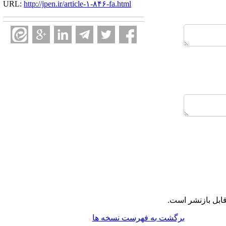
URL:
http://jpen.ir/article-۱-۸۴۶-fa.html
ابل بازنشر است.
برگشت به فهرست نسخه ها