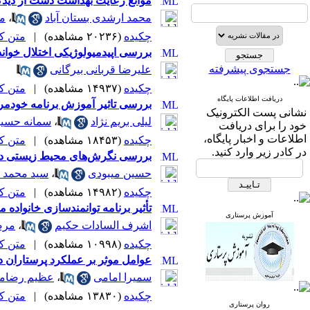
موانع رعایت بهداشت دست از دیدگاه پرستاران 
محمد ارشدی بستان آباد
،
مل
چکیده
(۲۰۲۳۶ مشاهده)
|
متن کامل
بررسی اپیدمیولوژیکی اختلال خواند
جستجوی پیشرفته
علیرضا قربانی بیرگانی
چکیده
(۱۴۹۳۷ مشاهده)
|
متن کامل
دریافت اطلاعات پایگاه
بررسی تاثیر آموزش برنامه خودمر
نشانی پست الکترونیک
لیلی بریم نژاد
،
سمانه حسین
خود را برای دریافت
اطلاعات و اخبار پایگاه،
چکیده
(۱۸۴۵۳ مشاهده)
|
متن کامل
در کادر زیر وارد کنید.
بررسی نگرش‌های محیط زیستی در 
حسین میبودی
،
سید محمد 
چکیده
(۱۴۹۸۲ مشاهده)
|
متن کامل
تأثیر برنامه توانمندسازی خانواده 
آموزش پرستاری
اشرف السادات حکیم
،
مرض
چکیده
(۱۰۹۹۸ مشاهده)
|
متن کامل
عوامل موثر بر عملکرد پرستاران در
سمیرا امامی
،
عظیم رضامن
چکیده
(۱۳۸۳۰ مشاهده)
|
متن کامل
روان پرستاری