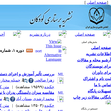
[
صفحه اصلی
]
بخش‌های اصلی
صفحه اصلی
دوره ۱، شماره ۱ - ( پاییز ۱۳۹۳ )
اطلاعات نشریه
آرشیو مجله و مقالات
برای نویسندگان
برای داوران
بررسی تأثیر آموزش و اجرای دستور
ثبت نام و اشتراک
زهرا صالحی
،
جمیله مختار
تماس با ما
چکیده
(۱۹۵۹۹ مشاهده)
|
متن کامل
تسهیلات پایگاه
مقایسه میزان دلبستگی پدران با ن
بایگانی مقالات زیر چاپ
محمد ارشدی بستان آباد
،
س
چکیده
(۱۳۵۰۳ مشاهده)
|
متن کامل
جستجو در پایگاه