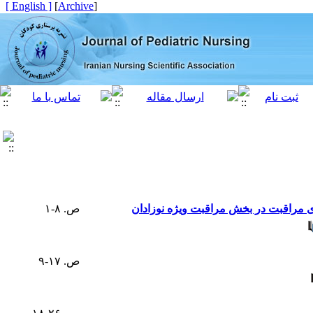
[ English ]
]
Archive
[
ی مراقبت در بخش مراقبت ویژه نوزادان
ص. ۸-۱
ص. ۱۷-۹