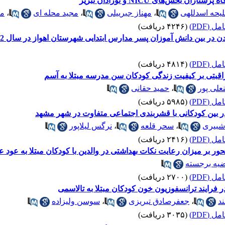
بخش‌های NICU و نوزادان تبریز
یحه اسدللهی
،
مهناز جبرییلی
،
مجید محله ای
،
مر
 (PDF)
(۴۲۴۶ دریافت)
ن در بین دانش آموزان پسر مدارس ابتدایی شهرستان اهواز در سال 1392
 (PDF)
(۴۸۱۴ دریافت)
اقبتی بر کیفیت زندگی کودکان سن مدرسه مبتلا به آسم
علی پور
،
حمید حقانی
 (PDF)
(۵۹۸۵ دریافت)
بین کودکانی با قشربندی اجتماعی متفاوت در شهر مشهد
شبیری
،
سحر قلعه
،
نرگس لیلاپور
 (PDF)
(۲۴۱۶ دریافت)
محور بر میزان رعایت نکات بهداشتی در والدین با کودکان مبتلا به عود 
یه برجسته
 (PDF)
(۲۷۰۰ دریافت)
 فرایند ترانسفوزیون خون کودکان مبتلا به تالاسمی
د
،
جعفرصادق تبریزی
،
سوسن ولیزاده
 (PDF)
(۳۰۳۵ دریافت)