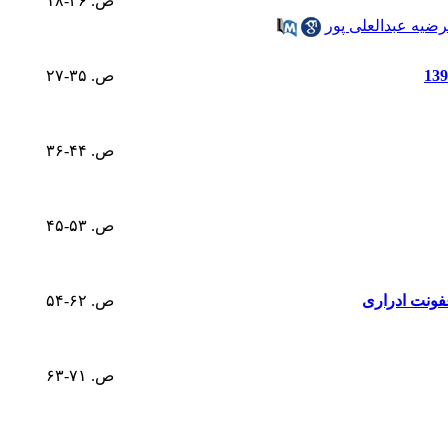
ص. ۲۶-۱۸
ضیه عبدالعلی پور
ص. ۳۵-۲۷
ص. ۴۴-۳۶
ص. ۵۳-۴۵
عفونت ادراری
ص. ۶۲-۵۴
ص. ۷۱-۶۳